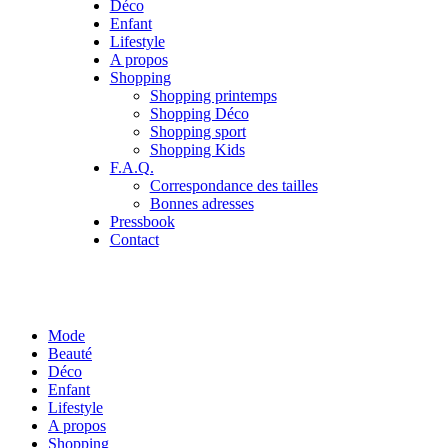
Déco
Enfant
Lifestyle
A propos
Shopping
Shopping printemps
Shopping Déco
Shopping sport
Shopping Kids
F.A.Q.
Correspondance des tailles
Bonnes adresses
Pressbook
Contact
Mode
Beauté
Déco
Enfant
Lifestyle
A propos
Shopping