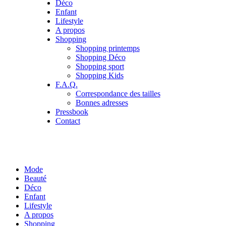
Déco
Enfant
Lifestyle
A propos
Shopping
Shopping printemps
Shopping Déco
Shopping sport
Shopping Kids
F.A.Q.
Correspondance des tailles
Bonnes adresses
Pressbook
Contact
Mode
Beauté
Déco
Enfant
Lifestyle
A propos
Shopping