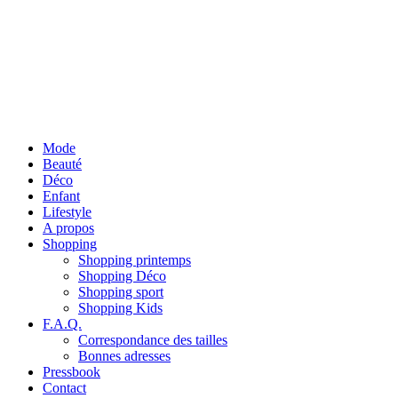
Mode
Beauté
Déco
Enfant
Lifestyle
A propos
Shopping
Shopping printemps
Shopping Déco
Shopping sport
Shopping Kids
F.A.Q.
Correspondance des tailles
Bonnes adresses
Pressbook
Contact