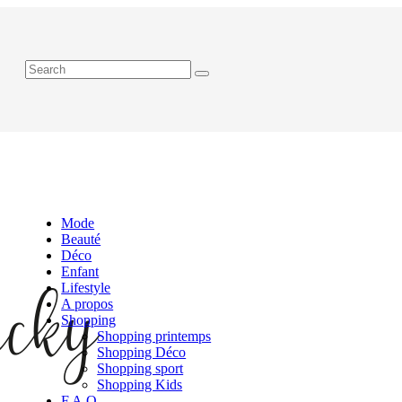
Mode
Beauté
Déco
Enfant
Lifestyle
A propos
Shopping
Shopping printemps
Shopping Déco
Shopping sport
Shopping Kids
F.A.Q.