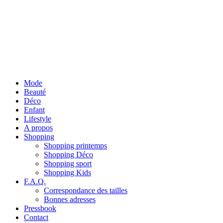
Mode
Beauté
Déco
Enfant
Lifestyle
A propos
Shopping
Shopping printemps
Shopping Déco
Shopping sport
Shopping Kids
F.A.Q.
Correspondance des tailles
Bonnes adresses
Pressbook
Contact