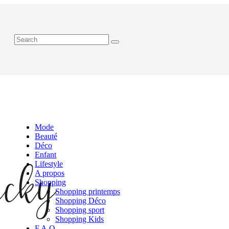
Mode
Beauté
Déco
Enfant
Lifestyle
A propos
Shopping
Shopping printemps
Shopping Déco
Shopping sport
Shopping Kids
F.A.Q.