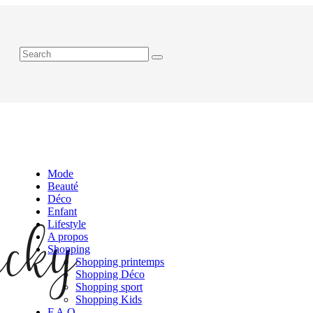
Mode
Beauté
Déco
Enfant
Lifestyle
A propos
Shopping
Shopping printemps
Shopping Déco
Shopping sport
Shopping Kids
F.A.Q.