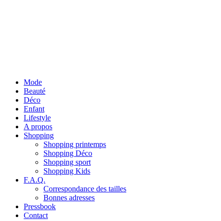
Mode
Beauté
Déco
Enfant
Lifestyle
A propos
Shopping
Shopping printemps
Shopping Déco
Shopping sport
Shopping Kids
F.A.Q.
Correspondance des tailles
Bonnes adresses
Pressbook
Contact