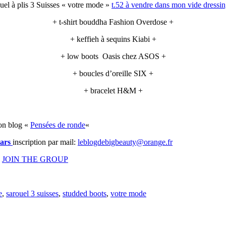
uel à plis 3 Suisses « votre mode »
t.52 à vendre dans mon vide dressin
+ t-shirt bouddha Fashion Overdose +
+ keffieh à sequins Kiabi +
+ low boots Oasis chez ASOS +
+ boucles d’oreille SIX +
+ bracelet H&M +
son blog «
Pensées de ronde
«
mars
inscription par mail:
leblogdebigbeauty@orange.fr
y
JOIN THE GROUP
e
,
sarouel 3 suisses
,
studded boots
,
votre mode