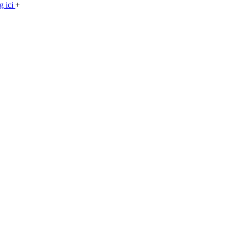
g ici
+