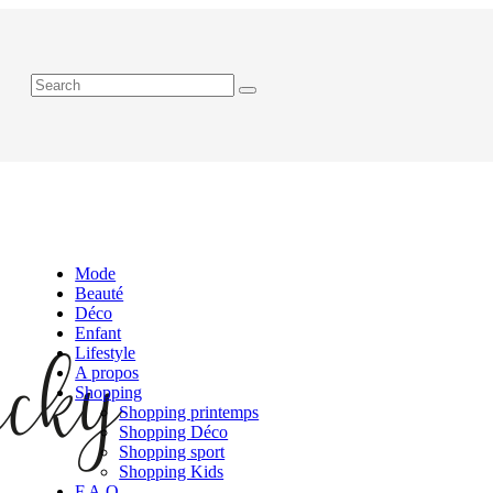
Mode
Beauté
Déco
Enfant
Lifestyle
A propos
Shopping
Shopping printemps
Shopping Déco
Shopping sport
Shopping Kids
F.A.Q.