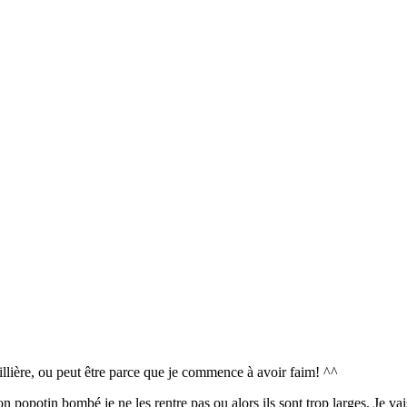
cuillière, ou peut être parce que je commence à avoir faim! ^^
popotin bombé je ne les rentre pas ou alors ils sont trop larges. Je vai