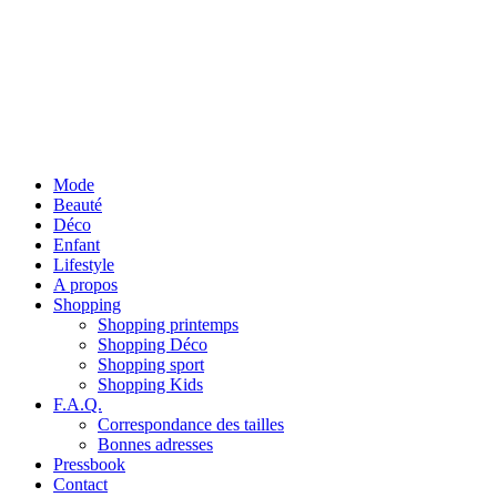
Mode
Beauté
Déco
Enfant
Lifestyle
A propos
Shopping
Shopping printemps
Shopping Déco
Shopping sport
Shopping Kids
F.A.Q.
Correspondance des tailles
Bonnes adresses
Pressbook
Contact