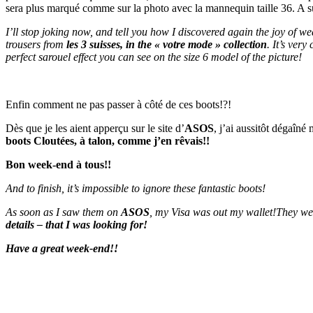
sera plus marqué comme sur la photo avec la mannequin taille 36. A s
I’ll stop joking now, and tell you how I discovered again the joy of we
trousers from
les 3 suisses, in the « votre mode » collection
. It’s very
perfect sarouel effect you can see on the size 6 model of the picture!
Enfin comment ne pas passer à côté de ces boots!?!
Dès que je les aient apperçu sur le site d’
ASOS
, j’ai aussitôt dégaîné
boots Cloutées, à talon, comme j’en rêvais!!
Bon week-end à tous!!
And to finish, it’s impossible to ignore these fantastic boots!
As soon as I saw them on
ASOS
, my Visa was out my wallet!
They wer
details – that I was looking for!
Have a great week-end!!