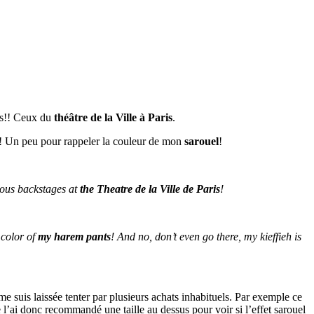
res!! Ceux du
théâtre de la Ville à Paris
.
! Un peu pour rappeler la couleur de mon
sarouel
!
amous backstages at
the Theatre de la Ville de Paris
!
 color of
my harem pants
! And no, don’t even go there, my kieffieh is
me suis laissée tenter par plusieurs achats inhabituels. Par exemple ce
Je l’ai donc recommandé une taille au dessus pour voir si l’effet sarouel