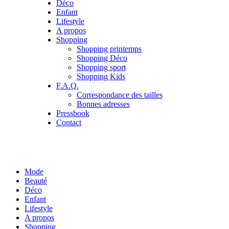
Déco
Enfant
Lifestyle
A propos
Shopping
Shopping printemps
Shopping Déco
Shopping sport
Shopping Kids
F.A.Q.
Correspondance des tailles
Bonnes adresses
Pressbook
Contact
Mode
Beauté
Déco
Enfant
Lifestyle
A propos
Shopping