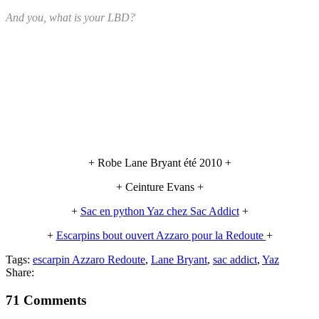
And you, what is your LBD?
+ Robe Lane Bryant été 2010 +
+ Ceinture Evans +
+
Sac en python Yaz chez Sac Addict
+
+
Escarpins bout ouvert Azzaro pour la Redoute
+
Tags:
escarpin Azzaro Redoute
,
Lane Bryant
,
sac addict
,
Yaz
Share:
71 Comments