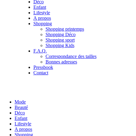
Déco
Enfant
Lifestyle
A propos
Shopping
Shopping printemps
Shopping Déco
Shopping sport
Shopping Kids
F.A.Q.
Correspondance des tailles
Bonnes adresses
Pressbook
Contact
Mode
Beauté
Déco
Enfant
Lifestyle
A propos
Shopping