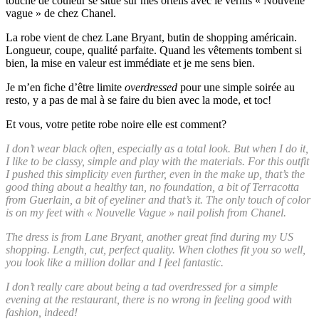
touche de couleur se situe sur mes orteils avec le vernis « Nouvelle
vague » de chez Chanel.
La robe vient de chez Lane Bryant, butin de shopping américain.
Longueur, coupe, qualité parfaite. Quand les vêtements tombent si
bien, la mise en valeur est immédiate et je me sens bien.
Je m’en fiche d’être limite
overdressed
pour une simple soirée au
resto, y a pas de mal à se faire du bien avec la mode, et toc!
Et vous, votre petite robe noire elle est comment?
I don’t wear black often, especially as a total look. But when I do it,
I like to be classy, simple and play with the materials. For this outfit
I pushed this simplicity even further, even in the make up, that’s the
good thing about a healthy tan, no foundation, a bit of Terracotta
from Guerlain, a bit of eyeliner and that’s it. The only touch of color
is on my feet with « Nouvelle Vague » nail polish from Chanel.
The dress is from Lane Bryant, another great find during my US
shopping. Length, cut, perfect quality. When clothes fit you so well,
you look like a million dollar and I feel fantastic.
I don’t really care about being a tad overdressed for a simple
evening at the restaurant, there is no wrong in feeling good with
fashion, indeed!