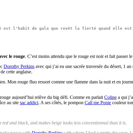
é
 est l'
habit
 de 
gala
 que 
revêt
 la 
fierté
 quand elle est
 avec le rouge
. C’est moins attendu que le rouge est noir et fait passer l
ec
Dorothy Perkins
avec qui j’ai eu une sacrée traversée du désert, 1 a
 de cette anglaise.
en. Mon rouge fluo ressort comme une flamme dans la nuit et en journée 
 rouge aujourd’hui relève du big défi. Comme en parlait
Coline
a qui j’
âce au site
sac addict
. A ses côtés, le pompon
Call me Ponie
couleur toma
han red and black, and makes beige looks less conventionnal than it is.
to make peace with
Dorothy Perkins
with whom I had a pretty dry year, 1 