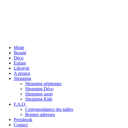
Mode
Beauté
Déco
Enfant
Lifestyle
A propos
Shopping
Shopping printemps
Shopping Déco
Shopping sport
Shopping Kids
F.A.Q.
Correspondance des tailles
Bonnes adresses
Pressbook
Contact