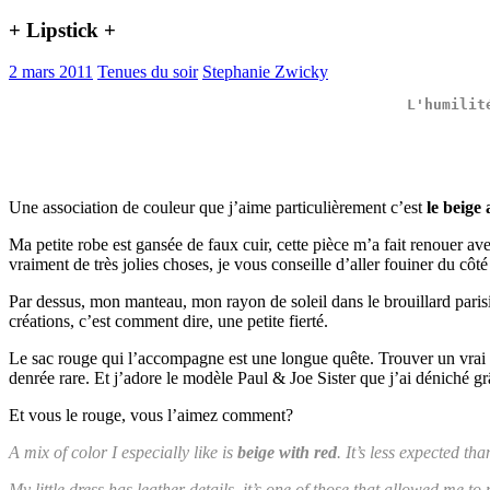
+ Lipstick +
2 mars 2011
Tenues du soir
Stephanie Zwicky
L'
humilit
Une association de couleur que j’aime particulièrement c’est
le beige
Ma petite robe est gansée de faux cuir, cette pièce m’a fait renouer av
vraiment de très jolies choses, je vous conseille d’aller fouiner du côté
Par dessus, mon manteau, mon rayon de soleil dans le brouillard parisi
créations, c’est comment dire, une petite fierté.
Le sac rouge qui l’accompagne est une longue quête. Trouver un vrai
denrée rare. Et j’adore le modèle Paul & Joe Sister que j’ai déniché gr
Et vous le rouge, vous l’aimez comment?
A mix of color I especially like is
beige with red
. It’s less expected t
My little dress has leather details, it’s one of those that allowed me 