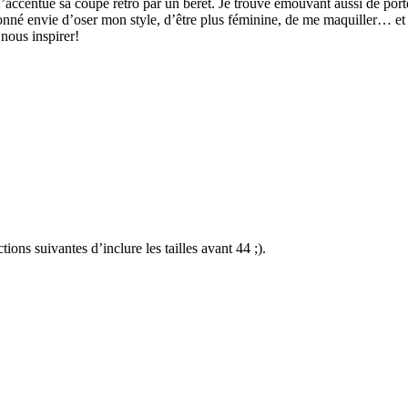
’accentue sa coupe rétro par un béret. Je trouve émouvant aussi de porte
nné envie d’oser mon style, d’être plus féminine, de me maquiller… et tou
 nous inspirer!
ons suivantes d’inclure les tailles avant 44 ;).