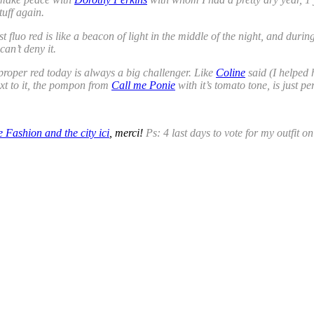
tuff again.
st fluo red is like a beacon of light in the middle of the night, and du
can’t deny it.
e proper red today is always a big challenger. Like
Coline
said (I helped 
xt to it, the pompon from
Call me Ponie
with it’s tomato tone, is just per
 Fashion and the city ici
, merci!
Ps: 4 last days to vote for my outfit o