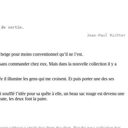
 de 
sortie
.
Jean-Paul Richter
e beige pour moins conventionnel qu’il ne l’est.
n sans commander chez eux. Mais dans la nouvelle collection il y a
il illumine les gens qui me croisent. Et puis porter une des ses
ai soufflé l’idée pour sa quête à elle, un beau sac rouge est devenu une
te, les deux font la paire.
year without a single buy from the shop. But the new collection has