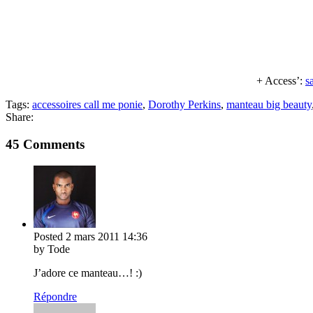
+ Access’:
s
Tags:
accessoires call me ponie
,
Dorothy Perkins
,
manteau big beauty
Share:
45 Comments
Posted
2 mars 2011
14:36
by Tode
J’adore ce manteau…! :)
Répondre