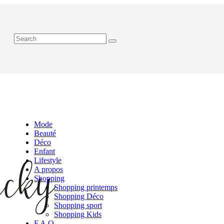
Mode
Beauté
Déco
Enfant
Lifestyle
A propos
Shopping
Shopping printemps
Shopping Déco
Shopping sport
Shopping Kids
F.A.Q.