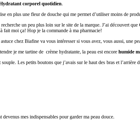
 Hydratant corporel quotidien
.
lise en plus une fleur de douche qui me permet d’utiliser moins de produi
é la recherche un peu plus loin sur le site de la marque. J’ai découvert 
 à fait moi ça! Hop je la commande à ma pharmacie!
te astuce chez Biafine va vous intéresser si vous avez, vous aussi, une p
ttendre je me tartine de crème hydratante, la peau est encore
humide ma
t souple. Les petits boutons que j’avais sur le haut des bras et l’arrièr
i sont devenus mes indispensables pour garder ma peau douce.