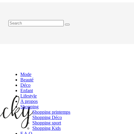
Mode
Beauté
Déco
Enfant
Lifestyle
A propos
Shopping
Shopping printemps
Shopping Déco
Shopping sport
Shopping Kids
F.A.Q.