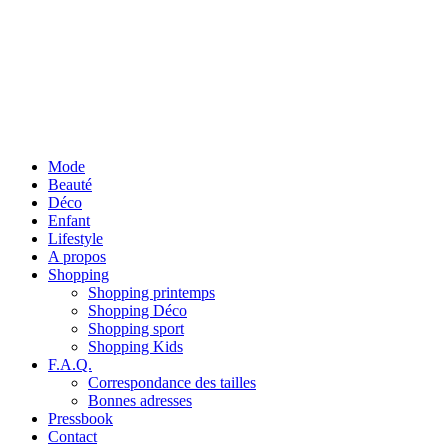
Mode
Beauté
Déco
Enfant
Lifestyle
A propos
Shopping
Shopping printemps
Shopping Déco
Shopping sport
Shopping Kids
F.A.Q.
Correspondance des tailles
Bonnes adresses
Pressbook
Contact