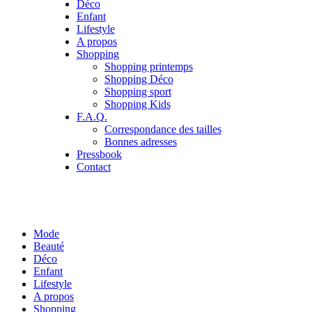
Déco
Enfant
Lifestyle
A propos
Shopping
Shopping printemps
Shopping Déco
Shopping sport
Shopping Kids
F.A.Q.
Correspondance des tailles
Bonnes adresses
Pressbook
Contact
Mode
Beauté
Déco
Enfant
Lifestyle
A propos
Shopping