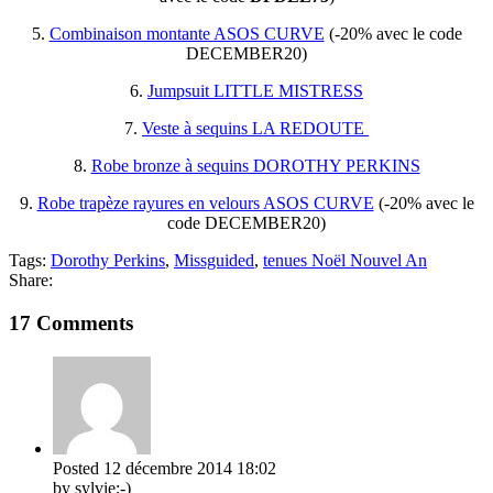
5.
Combinaison montante ASOS CURVE
(-20% avec le code
DECEMBER20)
6.
Jumpsuit LITTLE MISTRESS
7.
Veste à sequins LA REDOUTE
8.
Robe bronze à sequins DOROTHY PERKINS
9.
Robe trapèze rayures en velours ASOS CURVE
(-20% avec le
code DECEMBER20)
Tags:
Dorothy Perkins
,
Missguided
,
tenues Noël Nouvel An
Share:
17 Comments
Posted
12 décembre 2014
18:02
by sylvie;-)