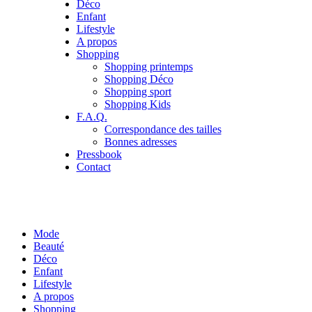
Déco
Enfant
Lifestyle
A propos
Shopping
Shopping printemps
Shopping Déco
Shopping sport
Shopping Kids
F.A.Q.
Correspondance des tailles
Bonnes adresses
Pressbook
Contact
Mode
Beauté
Déco
Enfant
Lifestyle
A propos
Shopping