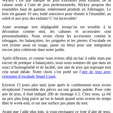
Wickey c’est une marque de jeux extérieurs pour enfants, de la
cabane seule à l’aire de jeux professionnelle, Wickey propose des
ensembles haut de gamme, entièrement produits en Allemagne. Le
bois est garanti 10 ans, traité autoclave pour résister à l’humidité, au
soleil et aux jeux des enfants! C’est increvable!
Autre avantage non négligeable lorsqu’on est sensible à la
décoration comme moi, les cabanes et accessoires sont
personnalisables. Nous avons choisi les accessoires comme le
toboggan, les balançoires, les poignées et les pierres d’escalade en
vert (existe aussi en rouge, jaune ou bleu) pour une intégration
encore plus cohérente dans notre jardin.
Après réflexion, et comme nous avions déjà un bac à sable mais pas
encore de portique à balançoires, nous nous sommes dit que dans un
souci d’homogénéité et de facilité, une aire de jeux qui regroupe tout
cela serait idéale. Notre choix s’est porté sur l’
aire de jeux avec
extension d’escalade Smart Coast
.
Environ 15 jours plus tard, juste après le confinement nous avons
réceptionné l’ensemble des pièces sur une grande palette. Pour cette
aire de jeux, il était indiqué 20h de montage à 2. Chez nous, ça été
un peu plus long parce qu’on le faisait quand nous avions du temps
libre le week-end, et sur une surface pas plane du tout.
Avant que j’aille plus loin, si vous envisagez ce type d’aire de jeux,