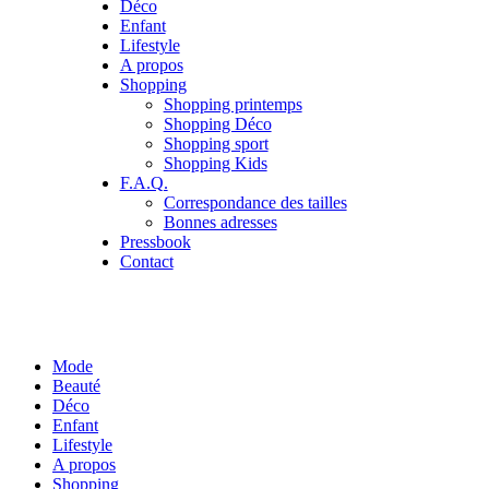
Déco
Enfant
Lifestyle
A propos
Shopping
Shopping printemps
Shopping Déco
Shopping sport
Shopping Kids
F.A.Q.
Correspondance des tailles
Bonnes adresses
Pressbook
Contact
Mode
Beauté
Déco
Enfant
Lifestyle
A propos
Shopping