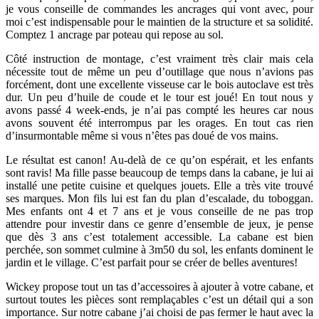
je vous conseille de commandes les ancrages qui vont avec, pour
moi c’est indispensable pour le maintien de la structure et sa solidité.
Comptez 1 ancrage par poteau qui repose au sol.
Côté instruction de montage, c’est vraiment très clair mais cela
nécessite tout de même un peu d’outillage que nous n’avions pas
forcément, dont une excellente visseuse car le bois autoclave est très
dur. Un peu d’huile de coude et le tour est joué! En tout nous y
avons passé 4 week-ends, je n’ai pas compté les heures car nous
avons souvent été interrompus par les orages. En tout cas rien
d’insurmontable même si vous n’êtes pas doué de vos mains.
Le résultat est canon! Au-delà de ce qu’on espérait, et les enfants
sont ravis! Ma fille passe beaucoup de temps dans la cabane, je lui ai
installé une petite cuisine et quelques jouets. Elle a très vite trouvé
ses marques. Mon fils lui est fan du plan d’escalade, du toboggan.
Mes enfants ont 4 et 7 ans et je vous conseille de ne pas trop
attendre pour investir dans ce genre d’ensemble de jeux, je pense
que dès 3 ans c’est totalement accessible. La cabane est bien
perchée, son sommet culmine à 3m50 du sol, les enfants dominent le
jardin et le village. C’est parfait pour se créer de belles aventures!
Wickey propose tout un tas d’accessoires à ajouter à votre cabane, et
surtout toutes les pièces sont remplaçables c’est un détail qui a son
importance. Sur notre cabane j’ai choisi de pas fermer le haut avec la