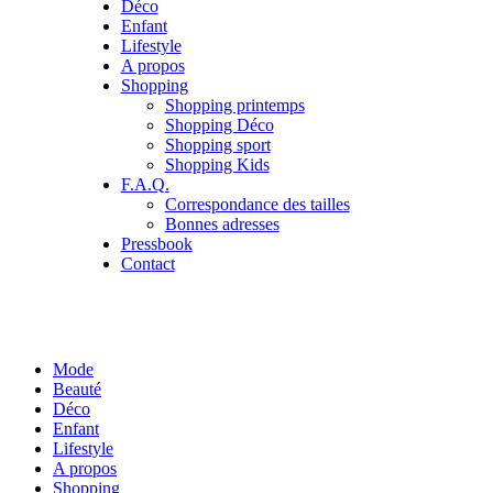
Déco
Enfant
Lifestyle
A propos
Shopping
Shopping printemps
Shopping Déco
Shopping sport
Shopping Kids
F.A.Q.
Correspondance des tailles
Bonnes adresses
Pressbook
Contact
Mode
Beauté
Déco
Enfant
Lifestyle
A propos
Shopping