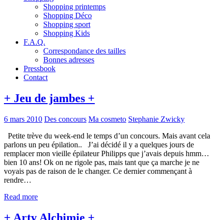
Shopping printemps
Shopping Déco
Shopping sport
Shopping Kids
F.A.Q.
Correspondance des tailles
Bonnes adresses
Pressbook
Contact
+ Jeu de jambes +
6 mars 2010
Des concours
Ma cosmeto
Stephanie Zwicky
Petite trève du week-end le temps d’un concours. Mais avant cela
parlons un peu épilation.. J’ai décidé il y a quelques jours de
remplacer mon vieille épilateur Philipps que j’avais depuis hmm…
bien 10 ans! Ok on ne rigole pas, mais tant que ça marche je ne
voyais pas de raison de le changer. Ce dernier commençant à
rendre…
Read more
+ Arty Alchimie +