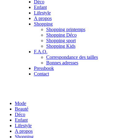
Déco
Enfant
Lifestyle
A propos
Shopping
Shopping printemps
Shopping Déco
Shopping sport
Shopping Kids
F.A.Q.
Correspondance des tailles
Bonnes adresses
Pressbook
Contact
Mode
Beauté
Déco
Enfant
Lifestyle
A propos
Shopping