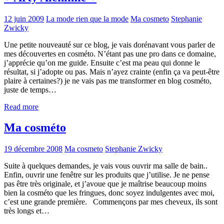
12 juin 2009
La mode rien que la mode
Ma cosmeto
Stephanie
Zwicky
Une petite nouveauté sur ce blog, je vais dorénavant vous parler de
mes découvertes en cosméto. N’étant pas une pro dans ce domaine,
j’apprécie qu’on me guide. Ensuite c’est ma peau qui donne le
résultat, si j’adopte ou pas. Mais n’ayez crainte (enfin ça va peut-être
plaire à certaines?) je ne vais pas me transformer en blog cosméto,
juste de temps…
Read more
Ma cosméto
19 décembre 2008
Ma cosmeto
Stephanie Zwicky
Suite à quelques demandes, je vais vous ouvrir ma salle de bain..
Enfin, ouvrir une fenêtre sur les produits que j’utilise. Je ne pense
pas être très originale, et j’avoue que je maîtrise beaucoup moins
bien la cosméto que les fringues, donc soyez indulgentes avec moi,
c’est une grande première. Commençons par mes cheveux, ils sont
très longs et…