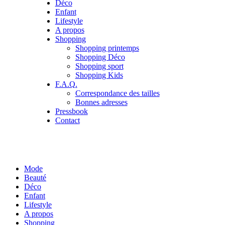
Déco
Enfant
Lifestyle
A propos
Shopping
Shopping printemps
Shopping Déco
Shopping sport
Shopping Kids
F.A.Q.
Correspondance des tailles
Bonnes adresses
Pressbook
Contact
Mode
Beauté
Déco
Enfant
Lifestyle
A propos
Shopping