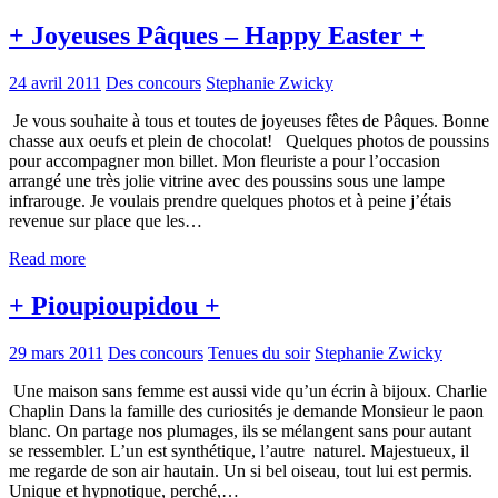
+ Joyeuses Pâques – Happy Easter +
24 avril 2011
Des concours
Stephanie Zwicky
Je vous souhaite à tous et toutes de joyeuses fêtes de Pâques. Bonne
chasse aux oeufs et plein de chocolat! Quelques photos de poussins
pour accompagner mon billet. Mon fleuriste a pour l’occasion
arrangé une très jolie vitrine avec des poussins sous une lampe
infrarouge. Je voulais prendre quelques photos et à peine j’étais
revenue sur place que les…
Read more
+ Pioupioupidou +
29 mars 2011
Des concours
Tenues du soir
Stephanie Zwicky
Une maison sans femme est aussi vide qu’un écrin à bijoux. Charlie
Chaplin Dans la famille des curiosités je demande Monsieur le paon
blanc. On partage nos plumages, ils se mélangent sans pour autant
se ressembler. L’un est synthétique, l’autre naturel. Majestueux, il
me regarde de son air hautain. Un si bel oiseau, tout lui est permis.
Unique et hypnotique, perché,…