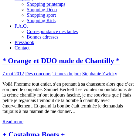
Shopping printemps
Shopping Déco
Shopping sport
Shopping Kids
F.A.Q.
Correspondance des tailles
Bonnes adresses
Pressbook
Contact
* Orange et DUO nude de Chantilly *
7 mai 2012
Des concours
Tenues du jour
Stephanie Zwicky
Voilà l’homme tout entier, s’en prenant à sa chaussure alors que c’est
son pied le coupable. Samuel Beckett Les volutes ou ondulations de
la crème chantilly m’ont toujours fasciné, je me souviens que j’étais
petite je regardais l’embout de la bombe à chantilly avec
émerveillement. Et quand la bombe était terminée je demandais
toujours à ma maman de me donner…
Read more
+ Castaluna Boots +