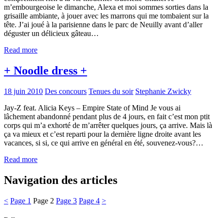
m’embourgeoise le dimanche, Alexa et moi sommes sorties dans la
grisaille ambiante, à jouer avec les marrons qui me tombaient sur la
tête. J’ai joué à la parisienne dans le parc de Neuilly avant d’aller
déguster un délicieux gâteau…
Read more
+ Noodle dress +
18 juin 2010
Des concours
Tenues du soir
Stephanie Zwicky
Jay-Z feat. Alicia Keys – Empire State of Mind Je vous ai
lâchement abandonné pendant plus de 4 jours, en fait c’est mon ptit
corps qui m’a exhorté de m’arrêter quelques jours, ça arrive. Mais là
ça va mieux et c’est reparti pour la dernière ligne droite avant les
vacances, si si, ce qui arrive en général en été, souvenez-vous?…
Read more
Navigation des articles
<
Page
1
Page
2
Page
3
Page
4
>