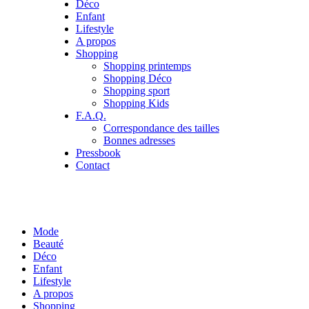
Déco
Enfant
Lifestyle
A propos
Shopping
Shopping printemps
Shopping Déco
Shopping sport
Shopping Kids
F.A.Q.
Correspondance des tailles
Bonnes adresses
Pressbook
Contact
Mode
Beauté
Déco
Enfant
Lifestyle
A propos
Shopping