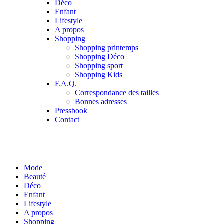
Déco
Enfant
Lifestyle
A propos
Shopping
Shopping printemps
Shopping Déco
Shopping sport
Shopping Kids
F.A.Q.
Correspondance des tailles
Bonnes adresses
Pressbook
Contact
Mode
Beauté
Déco
Enfant
Lifestyle
A propos
Shopping