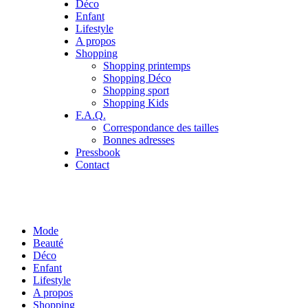
Déco
Enfant
Lifestyle
A propos
Shopping
Shopping printemps
Shopping Déco
Shopping sport
Shopping Kids
F.A.Q.
Correspondance des tailles
Bonnes adresses
Pressbook
Contact
Mode
Beauté
Déco
Enfant
Lifestyle
A propos
Shopping