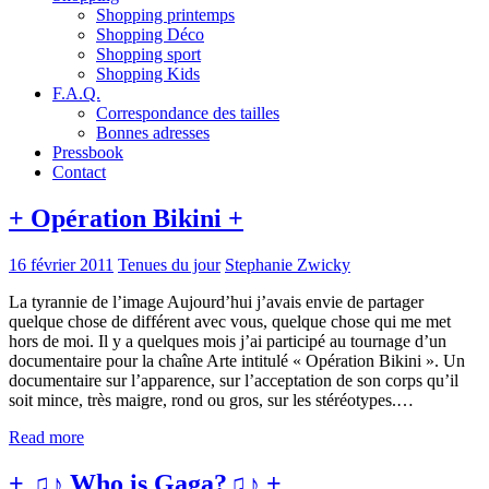
Shopping printemps
Shopping Déco
Shopping sport
Shopping Kids
F.A.Q.
Correspondance des tailles
Bonnes adresses
Pressbook
Contact
+ Opération Bikini +
16 février 2011
Tenues du jour
Stephanie Zwicky
La tyrannie de l’image Aujourd’hui j’avais envie de partager
quelque chose de différent avec vous, quelque chose qui me met
hors de moi. Il y a quelques mois j’ai participé au tournage d’un
documentaire pour la chaîne Arte intitulé « Opération Bikini ». Un
documentaire sur l’apparence, sur l’acceptation de son corps qu’il
soit mince, très maigre, rond ou gros, sur les stéréotypes.…
Read more
+ ♫♪ Who is Gaga?♫♪ +