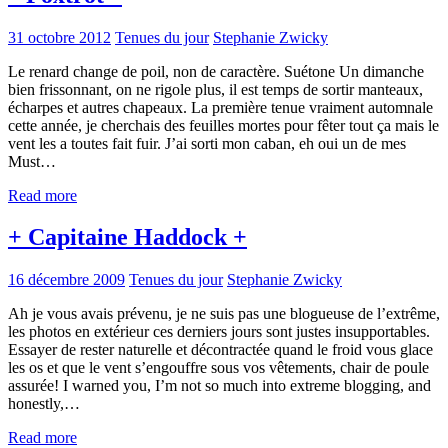
31 octobre 2012
Tenues du jour
Stephanie Zwicky
Le renard change de poil, non de caractère. Suétone Un dimanche
bien frissonnant, on ne rigole plus, il est temps de sortir manteaux,
écharpes et autres chapeaux. La première tenue vraiment automnale
cette année, je cherchais des feuilles mortes pour fêter tout ça mais le
vent les a toutes fait fuir. J’ai sorti mon caban, eh oui un de mes
Must…
Read more
+ Capitaine Haddock +
16 décembre 2009
Tenues du jour
Stephanie Zwicky
Ah je vous avais prévenu, je ne suis pas une blogueuse de l’extrême,
les photos en extérieur ces derniers jours sont justes insupportables.
Essayer de rester naturelle et décontractée quand le froid vous glace
les os et que le vent s’engouffre sous vos vêtements, chair de poule
assurée! I warned you, I’m not so much into extreme blogging, and
honestly,…
Read more