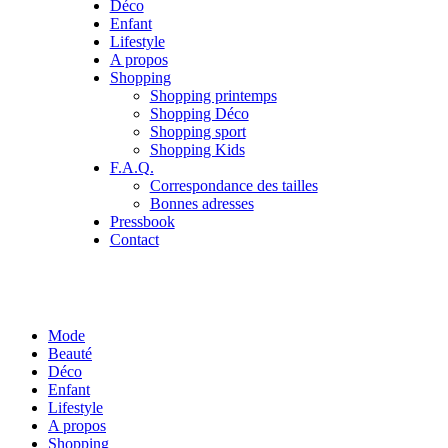
Déco
Enfant
Lifestyle
A propos
Shopping
Shopping printemps
Shopping Déco
Shopping sport
Shopping Kids
F.A.Q.
Correspondance des tailles
Bonnes adresses
Pressbook
Contact
Mode
Beauté
Déco
Enfant
Lifestyle
A propos
Shopping