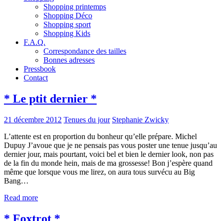
Shopping printemps
Shopping Déco
Shopping sport
Shopping Kids
F.A.Q.
Correspondance des tailles
Bonnes adresses
Pressbook
Contact
* Le ptit dernier *
21 décembre 2012
Tenues du jour
Stephanie Zwicky
L’attente est en proportion du bonheur qu’elle prépare. Michel
Dupuy J’avoue que je ne pensais pas vous poster une tenue jusqu’au
dernier jour, mais pourtant, voici bel et bien le dernier look, non pas
de la fin du monde hein, mais de ma grossesse! Bon j’espère quand
même que lorsque vous me lirez, on aura tous survécu au Big
Bang…
Read more
* Foxtrot *