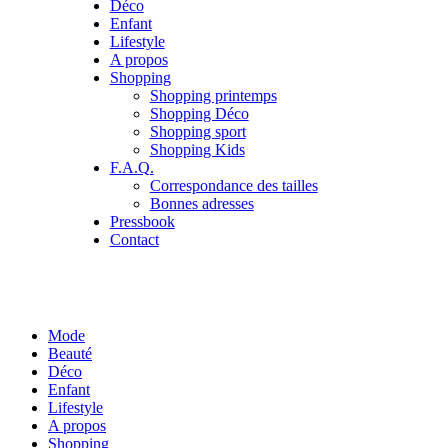
Déco
Enfant
Lifestyle
A propos
Shopping
Shopping printemps
Shopping Déco
Shopping sport
Shopping Kids
F.A.Q.
Correspondance des tailles
Bonnes adresses
Pressbook
Contact
Mode
Beauté
Déco
Enfant
Lifestyle
A propos
Shopping