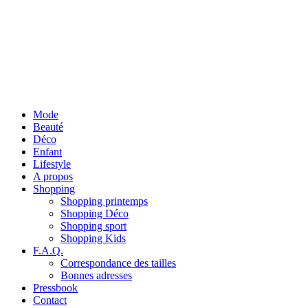
Mode
Beauté
Déco
Enfant
Lifestyle
A propos
Shopping
Shopping printemps
Shopping Déco
Shopping sport
Shopping Kids
F.A.Q.
Correspondance des tailles
Bonnes adresses
Pressbook
Contact