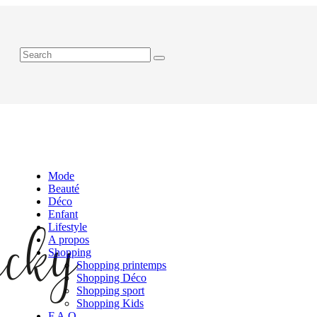
Mode
Beauté
Déco
Enfant
Lifestyle
A propos
Shopping
Shopping printemps
Shopping Déco
Shopping sport
Shopping Kids
F.A.Q.