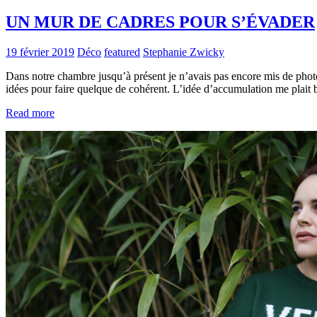
UN MUR DE CADRES POUR S’ÉVADER
19 février 2019
Déco
featured
Stephanie Zwicky
Dans notre chambre jusqu’à présent je n’avais pas encore mis de photo
idées pour faire quelque de cohérent. L’idée d’accumulation me plait
Read more