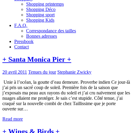
Shopping printemps
Shopping Déco
Shopping sport
Shopping Kids
F.A.Q.
Correspondance des tailles
Bonnes adresses
Pressbook
Contact
+ Santa Monica Pier +
20 avril 2011
Tenues du jour
Stephanie Zwicky
Unie à l’océan, la goutte d’eau demeure. Proverbe indien Ce jour-là
j’ai pris un sacré coup de soleil. Première fois de la saison que
j’exposais ma peau aux rayons du soleil et j’ai cru naïvement que les
nuages allaient me protéger. Je sais c’est stupide. Côté tenue, j’ai
craqué sur la nouvelle combi de chez Taillissime que je porte
ouverte sur…
Read more
+ Wings & Birds +