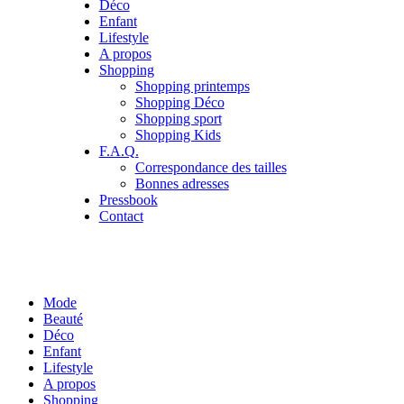
Déco
Enfant
Lifestyle
A propos
Shopping
Shopping printemps
Shopping Déco
Shopping sport
Shopping Kids
F.A.Q.
Correspondance des tailles
Bonnes adresses
Pressbook
Contact
Mode
Beauté
Déco
Enfant
Lifestyle
A propos
Shopping