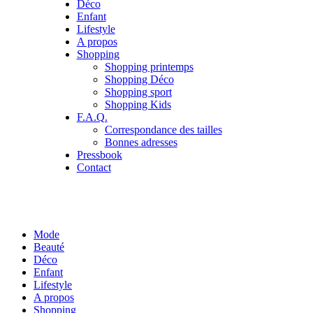
Déco
Enfant
Lifestyle
A propos
Shopping
Shopping printemps
Shopping Déco
Shopping sport
Shopping Kids
F.A.Q.
Correspondance des tailles
Bonnes adresses
Pressbook
Contact
Mode
Beauté
Déco
Enfant
Lifestyle
A propos
Shopping