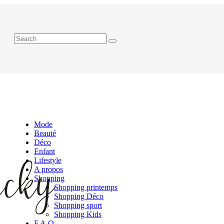
Mode
Beauté
Déco
Enfant
Lifestyle
A propos
Shopping
Shopping printemps
Shopping Déco
Shopping sport
Shopping Kids
F.A.Q.