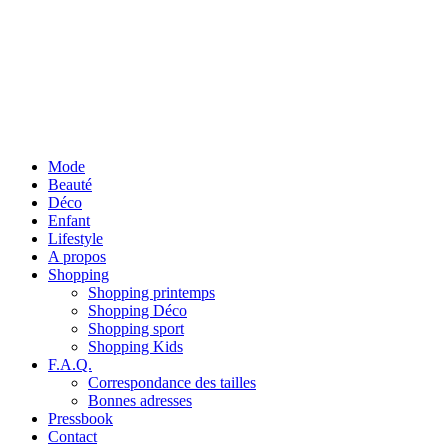
Mode
Beauté
Déco
Enfant
Lifestyle
A propos
Shopping
Shopping printemps
Shopping Déco
Shopping sport
Shopping Kids
F.A.Q.
Correspondance des tailles
Bonnes adresses
Pressbook
Contact