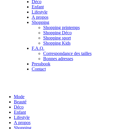
Déco
Enfant
Lifestyle
A propos
Shopping
Shopping printemps
Shopping Déco
Shopping sport
Shopping Kids
F.A.Q.
Correspondance des tailles
Bonnes adresses
Pressbook
Contact
Mode
Beauté
Déco
Enfant
Lifestyle
A propos
Shopping