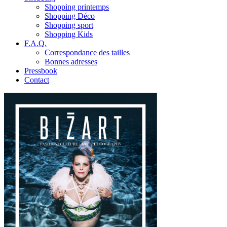
Shopping printemps
Shopping Déco
Shopping sport
Shopping Kids
F.A.Q.
Correspondance des tailles
Bonnes adresses
Pressbook
Contact