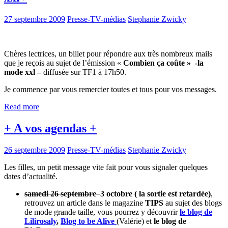
27 septembre 2009
Presse-TV-médias
Stephanie Zwicky
Chères lectrices, un billet pour répondre aux très nombreux mails
que je reçois au sujet de l’émission «
Combien ça coûte » -la
mode xxl –
diffusée sur TF1 à 17h50.
Je commence par vous remercier toutes et tous pour vos messages.
Read more
+ A vos agendas +
26 septembre 2009
Presse-TV-médias
Stephanie Zwicky
Les filles, un petit message vite fait pour vous signaler quelques
dates d’actualité.
samedi 26 septembre
3 octobre ( la sortie est retardée)
,
retrouvez un article dans le magazine
TIPS
au sujet des blogs
de mode grande taille, vous pourrez y découvrir
le blog de
Lilirosaly
,
Blog to be Alive
(Valérie) et
le blog de