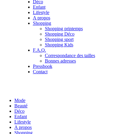
Déco
Enfant
Lifestyle
A propos
Shopping
Shopping printemps
Shopping Déco
Shopping sport
Shopping Kids
F.A.Q.
Correspondance des tailles
Bonnes adresses
Pressbook
Contact
Mode
Beauté
Déco
Enfant
Lifestyle
A propos
Shopping