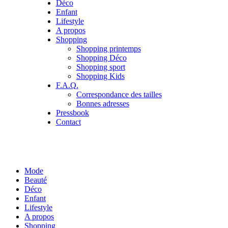
Déco
Enfant
Lifestyle
A propos
Shopping
Shopping printemps
Shopping Déco
Shopping sport
Shopping Kids
F.A.Q.
Correspondance des tailles
Bonnes adresses
Pressbook
Contact
Mode
Beauté
Déco
Enfant
Lifestyle
A propos
Shopping