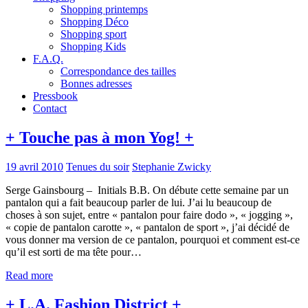
Shopping printemps
Shopping Déco
Shopping sport
Shopping Kids
F.A.Q.
Correspondance des tailles
Bonnes adresses
Pressbook
Contact
+ Touche pas à mon Yog! +
19 avril 2010
Tenues du soir
Stephanie Zwicky
Serge Gainsbourg – Initials B.B. On débute cette semaine par un
pantalon qui a fait beaucoup parler de lui. J’ai lu beaucoup de
choses à son sujet, entre « pantalon pour faire dodo », « jogging »,
« copie de pantalon carotte », « pantalon de sport », j’ai décidé de
vous donner ma version de ce pantalon, pourquoi et comment est-ce
qu’il est sorti de ma tête pour…
Read more
+ L.A. Fashion District +