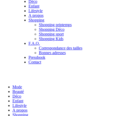
Déco
Enfant
Lifestyle
A propos
Shopping
Shopping printemps
Shopping Déco
Shopping sport
Shopping Kids
F.A.Q.
Correspondance des tailles
Bonnes adresses
Pressbook
Contact
Mode
Beauté
Déco
Enfant
Lifestyle
A propos
Shopping