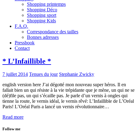
Shopping printemps
Shopping Déco
Shopping sport
Shopping Kids
F.A.Q.
Correspondance des tailles
Bonnes adresses
Pressbook
Contact
* L’Infaillible *
7 juillet 2014
Tenues du jour
Stephanie Zwicky
english version here J’ai dégotté mon nouveau super héros. Il en
fallait bien un qui résiste à la vie trépidante que je mène, un qui ne se
(dé)file pas, un qui s’écaille pas. Je parle d’un vernis à ongles qui
tienne la route, le vernis idéal, le vernis rêvé: L’Infaillible de L’Oréal
Paris! L’Oréal Paris a lancé un vernis révolutionnaire…
Read more
Follow me