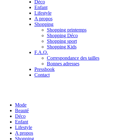
Déco
Enfant
Lifestyle
A propos
Shopping
Shopping printemps
Shopping Déco
Shopping sport
Shopping Kids
F.A.Q.
Correspondance des tailles
Bonnes adresses
Pressbook
Contact
Mode
Beauté
Déco
Enfant
Lifestyle
A propos
Shopping