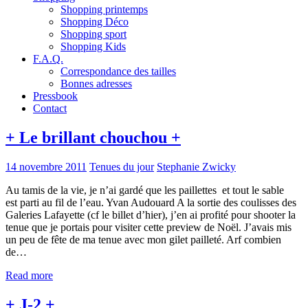
Shopping printemps
Shopping Déco
Shopping sport
Shopping Kids
F.A.Q.
Correspondance des tailles
Bonnes adresses
Pressbook
Contact
+ Le brillant chouchou +
14 novembre 2011
Tenues du jour
Stephanie Zwicky
Au tamis de la vie, je n’ai gardé que les paillettes et tout le sable
est parti au fil de l’eau. Yvan Audouard A la sortie des coulisses des
Galeries Lafayette (cf le billet d’hier), j’en ai profité pour shooter la
tenue que je portais pour visiter cette preview de Noël. J’avais mis
un peu de fête de ma tenue avec mon gilet pailleté. Arf combien
de…
Read more
+ J-2 +