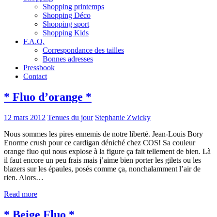
Shopping printemps
Shopping Déco
Shopping sport
Shopping Kids
F.A.Q.
Correspondance des tailles
Bonnes adresses
Pressbook
Contact
* Fluo d’orange *
12 mars 2012
Tenues du jour
Stephanie Zwicky
Nous sommes les pires ennemis de notre liberté. Jean-Louis Bory
Enorme crush pour ce cardigan déniché chez COS! Sa couleur
orange fluo qui nous explose à la figure ça fait tellement de bien. Là
il faut encore un peu frais mais j’aime bien porter les gilets ou les
blazers sur les épaules, posés comme ça, nonchalamment l’air de
rien. Alors…
Read more
* Beige Fluo *