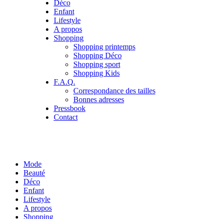
Déco
Enfant
Lifestyle
A propos
Shopping
Shopping printemps
Shopping Déco
Shopping sport
Shopping Kids
F.A.Q.
Correspondance des tailles
Bonnes adresses
Pressbook
Contact
Mode
Beauté
Déco
Enfant
Lifestyle
A propos
Shopping