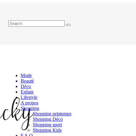
Mode
Beauté
Déco
Enfant
Lifestyle
A propos
Shopping
Shopping printemps
Shopping Déco
Shopping sport
Shopping Kids
F.A.Q.