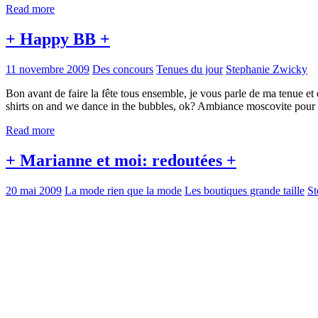
Read more
+ Happy BB +
11 novembre 2009
Des concours
Tenues du jour
Stephanie Zwicky
Bon avant de faire la fête tous ensemble, je vous parle de ma tenue et e
shirts on and we dance in the bubbles, ok? Ambiance moscovite pour c
Read more
+ Marianne et moi: redoutées +
20 mai 2009
La mode rien que la mode
Les boutiques grande taille
St