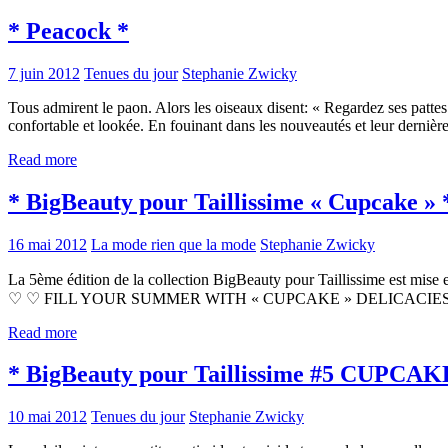
* Peacock *
7 juin 2012
Tenues du jour
Stephanie Zwicky
Tous admirent le paon. Alors les oiseaux disent: « Regardez ses pattes
confortable et lookée. En fouinant dans les nouveautés et leur dernièr
Read more
* BigBeauty pour Taillissime « Cupcake » 
16 mai 2012
La mode rien que la mode
Stephanie Zwicky
La 5ème édition de la collection BigBeauty pour Taillissime es
♡ ♡ FILL YOUR SUMMER WITH « CUPCAKE » DELICACIES ♡ Comme prom
Read more
* BigBeauty pour Taillissime #5 CUPCAK
10 mai 2012
Tenues du jour
Stephanie Zwicky