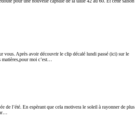
doute pour une nouvelle capsule de la taille 42 au 60. Et cette saison
vous. Après avoir découvrir le clip décalé lundi passé (ici) sur le
es matières,pour moi c’est…
 de l’été. En espèrant que cela motivera le soleil à rayonner de plus
our…