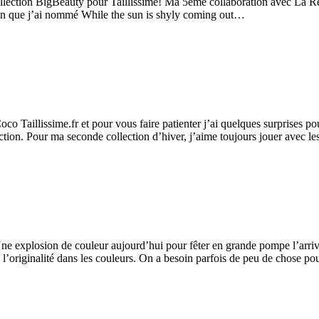
 collection BigBeauty pour Taillissime! Ma 5ème collaboration avec La Re
bain que j’ai nommé While the sun is shyly coming out…
Taillissime.fr et pour vous faire patienter j’ai quelques surprises pour 
ection. Pour ma seconde collection d’hiver, j’aime toujours jouer avec l
e explosion de couleur aujourd’hui pour fêter en grande pompe l’arrivée
e l’originalité dans les couleurs. On a besoin parfois de peu de chose p