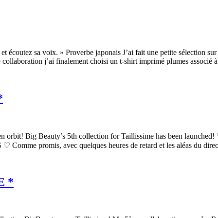
 et écoutez sa voix. » Proverbe japonais J’ai fait une petite sélection 
e collaboration j’ai finalement choisi un t-shirt imprimé plumes associ
*
t mise en orbit! Big Beauty’s 5th collection for Taillissime ha
is, avec quelques heures de retard et les aléas du direct (de 
E *