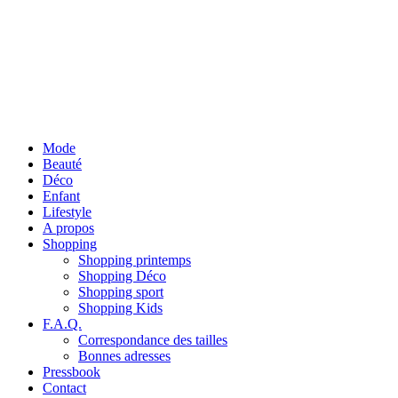
Mode
Beauté
Déco
Enfant
Lifestyle
A propos
Shopping
Shopping printemps
Shopping Déco
Shopping sport
Shopping Kids
F.A.Q.
Correspondance des tailles
Bonnes adresses
Pressbook
Contact