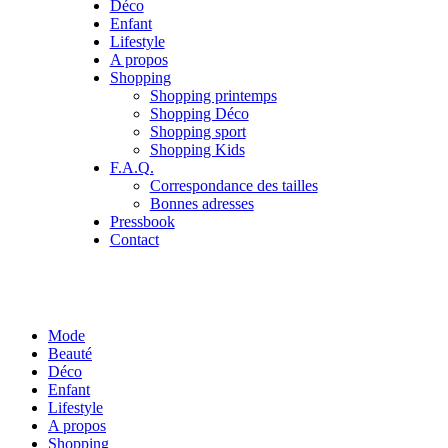
Déco
Enfant
Lifestyle
A propos
Shopping
Shopping printemps
Shopping Déco
Shopping sport
Shopping Kids
F.A.Q.
Correspondance des tailles
Bonnes adresses
Pressbook
Contact
Mode
Beauté
Déco
Enfant
Lifestyle
A propos
Shopping