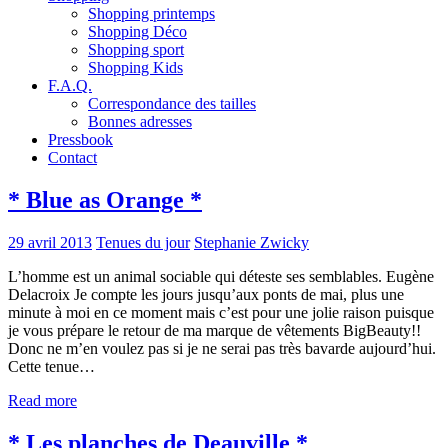
Shopping printemps
Shopping Déco
Shopping sport
Shopping Kids
F.A.Q.
Correspondance des tailles
Bonnes adresses
Pressbook
Contact
* Blue as Orange *
29 avril 2013
Tenues du jour
Stephanie Zwicky
L’homme est un animal sociable qui déteste ses semblables. Eugène
Delacroix Je compte les jours jusqu’aux ponts de mai, plus une
minute à moi en ce moment mais c’est pour une jolie raison puisque
je vous prépare le retour de ma marque de vêtements BigBeauty!!
Donc ne m’en voulez pas si je ne serai pas très bavarde aujourd’hui.
Cette tenue…
Read more
* Les planches de Deauville *