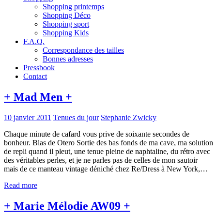
Shopping printemps
Shopping Déco
Shopping sport
Shopping Kids
F.A.Q.
Correspondance des tailles
Bonnes adresses
Pressbook
Contact
+ Mad Men +
10 janvier 2011
Tenues du jour
Stephanie Zwicky
Chaque minute de cafard vous prive de soixante secondes de
bonheur. Blas de Otero Sortie des bas fonds de ma cave, ma solution
de repli quand il pleut, une tenue pleine de naphtaline, du rétro avec
des véritables perles, et je ne parles pas de celles de mon sautoir
mais de ce manteau vintage déniché chez Re/Dress à New York,…
Read more
+ Marie Mélodie AW09 +