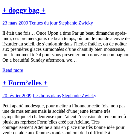
+ doggy bag +
23 mars 2009
Tenues du jour
Stephanie Zwicky
Il était une fois… Once Upon a time Par un beau dimanche après-
midi, ces premiers jours de beau temps, où tout le monde a envie de
lézarder au soleil, de s’endormir dans l’herbe fraîche, ou de goûter
aux premières glaces surmontées d’une chantilly bien mousseuse,
bref le moment idéal pour vous présenter mon nouveau compagnon.
On a beautiful Sunday afternoon, we…
Read more
+ Form’elles +
20 février 2009
Les bons plans
Stephanie Zwicky
Petit aparté modesque, pour mettre à l’honneur cette fois, non pas
une de mes tenues mais la société d’une jeune femme très
sympathique et chaleureuse que j’ai eut l’occasion de rencontrer à
plusieurs reprises: Form’elles créé par Adeline. Très
courageusement Adeline a mis en place une très bonne idée pour
venir en aide aux femmes rondes qui ont de la difficulté à…