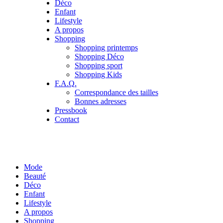
Déco
Enfant
Lifestyle
A propos
Shopping
Shopping printemps
Shopping Déco
Shopping sport
Shopping Kids
F.A.Q.
Correspondance des tailles
Bonnes adresses
Pressbook
Contact
Mode
Beauté
Déco
Enfant
Lifestyle
A propos
Shopping