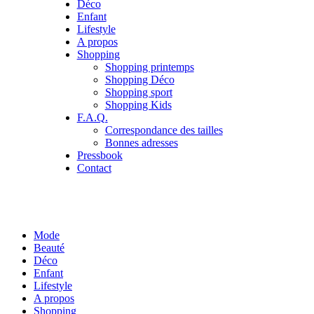
Déco
Enfant
Lifestyle
A propos
Shopping
Shopping printemps
Shopping Déco
Shopping sport
Shopping Kids
F.A.Q.
Correspondance des tailles
Bonnes adresses
Pressbook
Contact
Mode
Beauté
Déco
Enfant
Lifestyle
A propos
Shopping