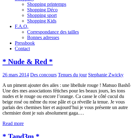
Shopping printemps
Shopping Déco
Shopping sport
Shopping Kids
F.A.Q.
Correspondance des tailles
Bonnes adresses
Pressbook
Contact
* Nude & Red *
26 mars 2014
Des concours
Tenues du jour
Stephanie Zwicky
A un piment ajouter des ailes : une libellule rouge ! Matsuo Bashô
Une des mes associations fétiches pour les beaux jours, les tons
nudes et le rouge ou encore l’orange. Ca casse le côté cucul du
beige rosé ou même du rose pâle et ça réveille la tenue. Je vous
parlais des chemises hier et aujourd’hui je vous présente un autre
chemisier dont je suis absolument gaga.…
Read more
* Tand3m *