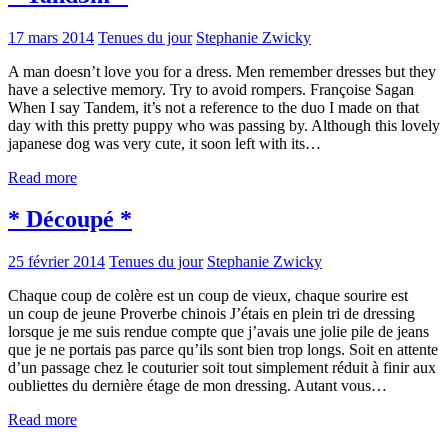
17 mars 2014
Tenues du jour
Stephanie Zwicky
A man doesn’t love you for a dress. Men remember dresses but they
have a selective memory. Try to avoid rompers. Françoise Sagan
When I say Tandem, it’s not a reference to the duo I made on that
day with this pretty puppy who was passing by. Although this lovely
japanese dog was very cute, it soon left with its…
Read more
* Découpé *
25 février 2014
Tenues du jour
Stephanie Zwicky
Chaque coup de colère est un coup de vieux, chaque sourire est
un coup de jeune Proverbe chinois J’étais en plein tri de dressing
lorsque je me suis rendue compte que j’avais une jolie pile de jeans
que je ne portais pas parce qu’ils sont bien trop longs. Soit en attente
d’un passage chez le couturier soit tout simplement réduit à finir aux
oubliettes du dernière étage de mon dressing. Autant vous…
Read more