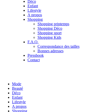
Déco
Enfant
Lifestyle
A propos
Shopping
Shopping printemps
Shopping Déco
Shopping sport
Shopping Kids
F.A.Q.
Correspondance des tailles
Bonnes adresses
Pressbook
Contact
Mode
Beauté
Déco
Enfant
Lifestyle
A propos
Shopping