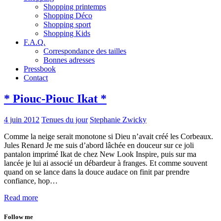
Shopping printemps
Shopping Déco
Shopping sport
Shopping Kids
F.A.Q.
Correspondance des tailles
Bonnes adresses
Pressbook
Contact
* Piouc-Piouc Ikat *
4 juin 2012
Tenues du jour
Stephanie Zwicky
Comme la neige serait monotone si Dieu n’avait créé les Corbeaux.
Jules Renard Je me suis d’abord lâchée en douceur sur ce joli
pantalon imprimé Ikat de chez New Look Inspire, puis sur ma
lancée je lui ai associé un débardeur à franges. Et comme souvent
quand on se lance dans la douce audace on finit par prendre
confiance, hop…
Read more
Follow me