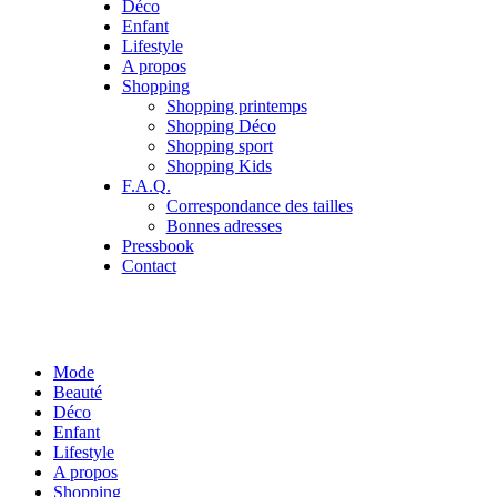
Déco
Enfant
Lifestyle
A propos
Shopping
Shopping printemps
Shopping Déco
Shopping sport
Shopping Kids
F.A.Q.
Correspondance des tailles
Bonnes adresses
Pressbook
Contact
Mode
Beauté
Déco
Enfant
Lifestyle
A propos
Shopping