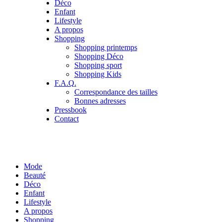
Déco
Enfant
Lifestyle
A propos
Shopping
Shopping printemps
Shopping Déco
Shopping sport
Shopping Kids
F.A.Q.
Correspondance des tailles
Bonnes adresses
Pressbook
Contact
Mode
Beauté
Déco
Enfant
Lifestyle
A propos
Shopping