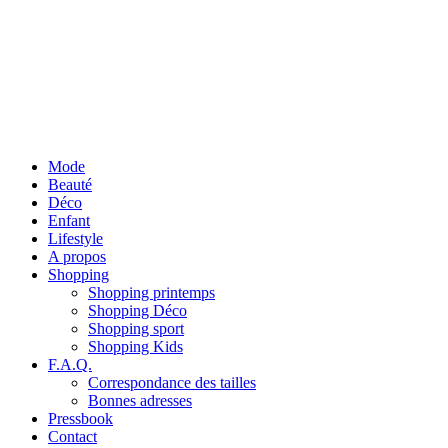
Mode
Beauté
Déco
Enfant
Lifestyle
A propos
Shopping
Shopping printemps
Shopping Déco
Shopping sport
Shopping Kids
F.A.Q.
Correspondance des tailles
Bonnes adresses
Pressbook
Contact