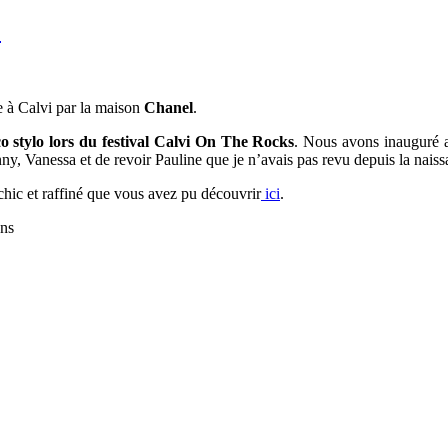
L
ée à Calvi par la maison
Chanel
.
 stylo lors du festival Calvi On The Rocks
. Nous avons inauguré 
ny, Vanessa et de revoir Pauline que je n’avais pas revu depuis la nais
chic et raffiné que vous avez pu découvrir
ici
.
ons