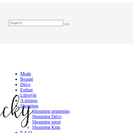
Mode
Beauté
Déco
Enfant
Lifestyle
A propos
Shopping
Shopping printemps
Shopping Déco
Shopping sport
Shopping Kids
F.A.Q.