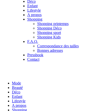
Déco
Enfant
Lifestyle
A propos
Shopping
Shopping printemps
Shopping Déco
Shopping sport
Shopping Kids
F.A.Q.
Correspondance des tailles
Bonnes adresses
Pressbook
Contact
Mode
Beauté
Déco
Enfant
Lifestyle
A propos
Shopping