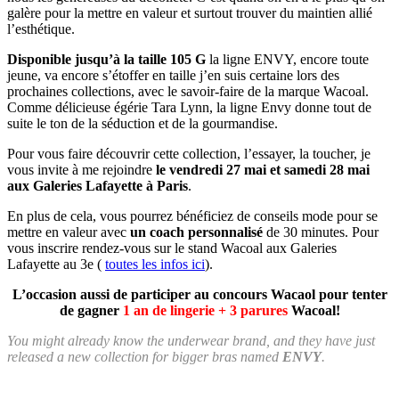
galère pour la mettre en valeur et surtout trouver du maintien allié
l’esthétique.
Disponible jusqu’à la taille 105 G
la ligne ENVY, encore toute
jeune, va encore s’étoffer en taille j’en suis certaine lors des
prochaines collections, avec le savoir-faire de la marque Wacoal.
Comme délicieuse égérie Tara Lynn, la ligne Envy donne tout de
suite le ton de la séduction et de la gourmandise.
Pour vous faire découvrir cette collection, l’essayer, la toucher, je
vous invite à me rejoindre
le vendredi 27 mai et samedi 28 mai
aux Galeries Lafayette à Paris
.
En plus de cela, vous pourrez bénéficiez de conseils mode pour se
mettre en valeur avec
un coach personnalisé
de 30 minutes. Pour
vous inscrire rendez-vous sur le stand Wacoal aux Galeries
Lafayette au 3e (
toutes les infos ici
).
L’occasion aussi de participer au concours Wacaol pour tenter
de gagner
1 an de lingerie + 3 parures
Wacoal!
You might already know the underwear brand, and they have just
released a new collection for bigger bras named
ENVY
.