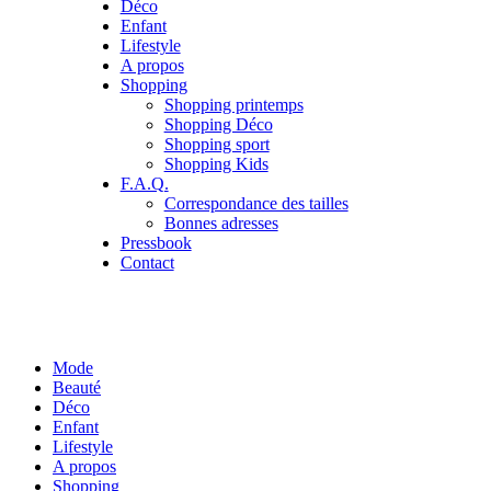
Déco
Enfant
Lifestyle
A propos
Shopping
Shopping printemps
Shopping Déco
Shopping sport
Shopping Kids
F.A.Q.
Correspondance des tailles
Bonnes adresses
Pressbook
Contact
Mode
Beauté
Déco
Enfant
Lifestyle
A propos
Shopping