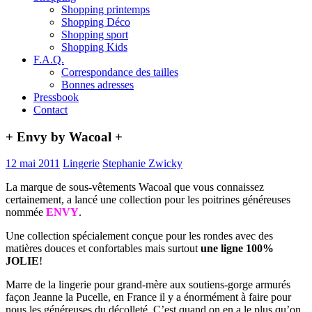
Shopping printemps
Shopping Déco
Shopping sport
Shopping Kids
F.A.Q.
Correspondance des tailles
Bonnes adresses
Pressbook
Contact
+ Envy by Wacoal +
12 mai 2011
Lingerie
Stephanie Zwicky
La marque de sous-vêtements Wacoal que vous connaissez
certainement, a lancé une collection pour les poitrines généreuses
nommée
ENVY
.
Une collection spécialement conçue pour les rondes avec des
matières douces et confortables mais surtout
une ligne 100%
JOLIE
!
Marre de la lingerie pour grand-mère aux soutiens-gorge armurés
façon Jeanne la Pucelle, en France il y a énormément à faire pour
nous les généreuses du décolleté. C’est quand on en a le plus qu’on