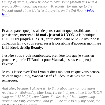
On top of all this, you’ll be able to have some fashion tips with a
private 30min coaching session. To register for this, go to the
Wacoal stand at the Galeries Lafayette, on the 3rd floor (
infos
here
).
Et aussi parce que j’essaie de penser autant que possible aux non-
parisiennes,
mercredi 18 mai , je serai à LYON
, à la boutique
CUPIDON jusqu’à 13h ( 26, cour Vitton dans le 6e). Autour de la
collection Envy, vous aurez aussi la possibilité d’acquérir mon livre
le
IT Book de Big Beauty
.
J’espère vous y voir nombreuses, première fois que je viens en
province pour le IT Book et pour Wacoal, je stresse un peu je
l’avoue.
Je vous laisse avec Tara Lynn et dites moi tout ce que vous pensez
de cette ligne Envy, Wacoal est très à l’écoute de vos futures
remarques.
And also, because I always try to think about my non-parisians
readers, on Wednesday May 18th, I’ll be in Lyon, at the CUPIDON
shop until 1PM (26, cour Vitton, 6th district). It’s all happening
around the Envy collection, and you’ll be able to buy my book, the