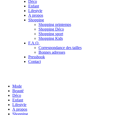
Déco
Enfant
Lifestyle
A propos
Shopping
Shopping printemps
Shopping Déco
Shopping sport
Shopping Kids
F.A.Q.
Correspondance des tailles
Bonnes adresses
Pressbook
Contact
Mode
Beauté
Déco
Enfant
Lifestyle
A propos
Shopping