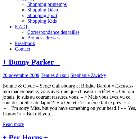
Shopping printemps
Shopping Déco
Shopping sport
Shopping Kids
F.A.Q.
Correspondance des tailles
Bonnes adresses
Pressbook
Contact
+ Bunny Parker +
20 novembre 2009
Tenues du soir
Stephanie Zwicky
Bonnie & Clyde – Serge Gainsbourg et Brigitte Bardot « Excusez-
moi mademoiselle, vous avez quelque chose sur la tête! » « Oui oui
je sais, je suis au courant rassurez vous. » « Mais vous avez vu ce
sont des oreilles de lapin!?! » « Oui et c’est même fait exprès. » « …
» « I’m sorry Miss, but you have something on your head!! » « Yes,
I know! » « But did you…
Read more
+ Per Horus +