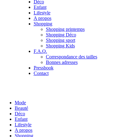
Déco
Enfant
Lifestyle
A propos
Shopping
Shopping printemps
Shopping Déco
Shopping sport
Shopping Kids
F.A.Q.
Correspondance des tailles
Bonnes adresses
Pressbook
Contact
Mode
Beauté
Déco
Enfant
Lifestyle
A propos
Shopping