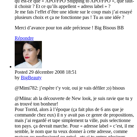
qu’est-ce que « APO/FPO Shipping to APO/FPO », que faut-
il choisir ? Et ce qu’ils appellent « adress label » ?
Je me fais l’effet d’être une idiote sur le coup mais j’ai essayé
plusieurs choix et ça ne fonctionne pas ! Tu as une idée ?
Merci d’avance pour ton aide précieuse ! Big Bisous BB
Répondre
Posted
29 décembre 2008
18:51
by
BigBeauty
@Mimi782: j’espère t’y voir, oui je vais défiler ;o) bisous
@Miina: ah la découverte de New look, je suis ravie que tu y
as trouvé ton bonheur!
Pour Torrid, alors à l’époque (ça fait plus de 6 ans que je
commande chez eux) il n y avait pas ce genre de propositions,
mais j’ai regardé et tape simplement ta ville, puis selectionne
ton pays. ça devrait marche. Pour « adresse label » c’est, il me
semble, le nom que tu veux donner à cette adresse, comme
maison ou professionel ou privé , etc si tu entres plusieurs