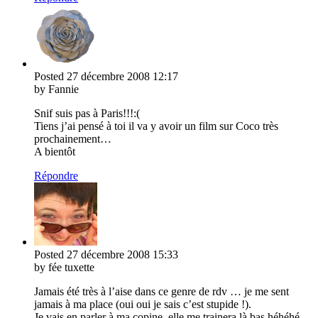
Posted
27 décembre 2008
12:17
by Fannie
Snif suis pas à Paris!!!:(
Tiens j’ai pensé à toi il va y avoir un film sur Coco très
prochainement…
A bientôt
Répondre
Posted
27 décembre 2008
15:33
by fée tuxette
Jamais été très à l’aise dans ce genre de rdv … je me sent
jamais à ma place (oui oui je sais c’est stupide !).
Je vais en parler à ma copine, elle me trainera là bas héhéhé