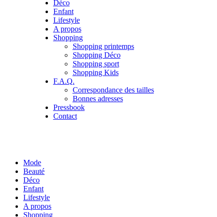
Déco
Enfant
Lifestyle
A propos
Shopping
Shopping printemps
Shopping Déco
Shopping sport
Shopping Kids
F.A.Q.
Correspondance des tailles
Bonnes adresses
Pressbook
Contact
Mode
Beauté
Déco
Enfant
Lifestyle
A propos
Shopping