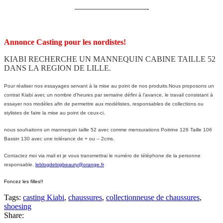
—————————-
Annonce Casting pour les nordistes!
KIABI RECHERCHE UN MANNEQUIN CABINE TAILLE 52
DANS LA REGION DE LILLE.
Pour réaliser nos essayages servant à la mise au point de nos produits.Nous proposons un
contrat Kiabi avec un nombre d’heures par semaine défini à l’avance, le travail consistant à
essayer nos modèles afin de permettre aux modélistes, responsables de collections ou
stylistes de faire la mise au point de ceux-ci.
nous souhaitons un mannequin taille 52 avec comme mensurations Poitrine 126 Taille 106
Bassin 130 avec une tolérance de + ou – 2cms.
Contactez moi via mail et je vous transmettrai le numéro de téléphone de la personne
responsable.
leblogdebigbeauty@orange.fr
Foncez les filles!!
Tags:
casting Kiabi
,
chaussures
,
collectionneuse de chaussures
,
shoesing
Share: