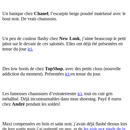
Un basique chez
Chanel
, l’escarpin beige poudré matelassé avec le
bout noir. De vrais chaussons.
Un peu de couleur flashy chez
New Look
, j’aime beaucoup le petit
jabot sur le devant de ces salomés. Elles ont déjà été présentées en
tenue du jour
ici.
Des low boots de chez
TopShop
, avec des petits clous (nouvelle
addiction du moment). Présentées
ici
en tenue du jour.
Les fameuses chaussures d’extraterrestre
ici
, tout en cuir gris
métallisé. Déjà incontournables dans mon shoesing. Payé 8 euros
chez
André
pendant les soldes!
Maxi compensées en bois et satin noir, j’avais déjà flashé dessus lors
de leur sortie mais j’ai patienté un peu, et de
les voir aux pieds de la