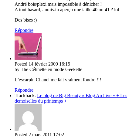
André bois/plexi mais impossible à dénicher !
A tout hasard, aurais-tu aperçu une taille 40 ou 41 ? lol
Des bises :)
Répondre
Posted
14 février 2009
16:15
by The Célinette en mode Geekette
L’escarpin Chanel me fait vraiment fondre !!!
Répondre
Trackback:
Le blog de Big Beauty » Blog Archive » + Les
demoiselles du printemps +
Posted
2 mars 2011
17:02