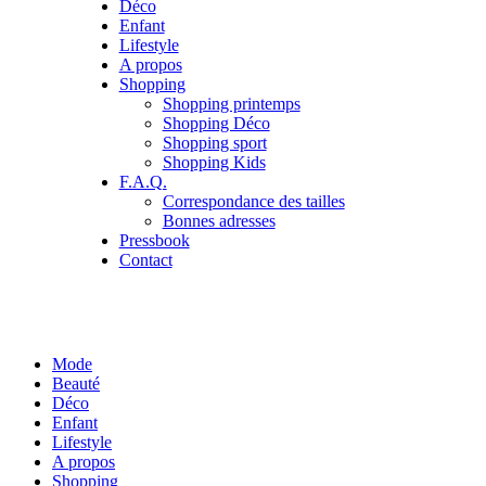
Déco
Enfant
Lifestyle
A propos
Shopping
Shopping printemps
Shopping Déco
Shopping sport
Shopping Kids
F.A.Q.
Correspondance des tailles
Bonnes adresses
Pressbook
Contact
Mode
Beauté
Déco
Enfant
Lifestyle
A propos
Shopping