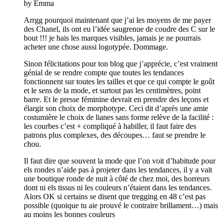
by Emma
Arrgg pourquoi maintenant que j’ai les moyens de me payer
des Chanel, ils ont eu l’idée saugrenue de coudre des C sur le
bout !!! je hais les marques visibles, jamais je ne pourrais
acheter une chose aussi logotypée. Dommage.
Sinon félicitations pour ton blog que j’apprécie, c’est vraiment
génial de se rendre compte que toutes les tendances
fonctionnent sur toutes les tailles et que ce qui compte le goût
et le sens de la mode, et surtout pas les centimètres, point
barre. Et le presse féminine devrait en prendre des leçons et
élargir son choix de morphotype. Ceci dit d’après une amie
costumière le choix de lianes sans forme relève de la facilité :
les courbes c’est + compliqué à habiller, il faut faire des
patrons plus complexes, des découpes… faut se prendre le
chou.
Il faut dire que souvent la mode que l’on voit d’habitude pour
els rondes n’aide pas à projeter dans les tendances, il y a vait
une boutique ronde de nuit à côté de chez moi, des horreurs
dont ni els tissus ni les couleurs n’étaient dans les tendances.
Alors OK si certains se disent que tregging en 48 c’est pas
possible (quoique tu aie prouvé le contraire brillament…) mais
au moins les bonnes couleurs