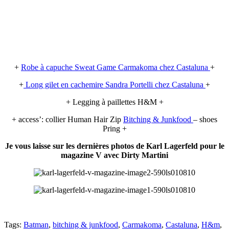
+
Robe à capuche Sweat Game Carmakoma chez Castaluna
+
+
Long gilet en cachemire Sandra Portelli chez Castaluna
+
+ Legging à paillettes H&M +
+ access’: collier Human Hair Zip
Bitching & Junkfood
– shoes
Pring +
Je vous laisse sur les dernières photos de Karl Lagerfeld pour le
magazine V avec Dirty Martini
Tags:
Batman
,
bitching & junkfood
,
Carmakoma
,
Castaluna
,
H&m
,