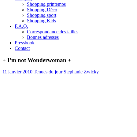
Shopping printemps
Shopping Déco
Shopping sport
Shopping Kids
F.A.Q.
Correspondance des tailles
Bonnes adresses
Pressbook
Contact
+ I’m not Wonderwoman +
11 janvier 2010
Tenues du jour
Stephanie Zwicky