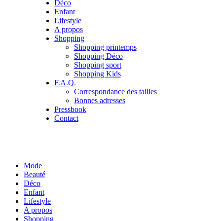
Déco
Enfant
Lifestyle
A propos
Shopping
Shopping printemps
Shopping Déco
Shopping sport
Shopping Kids
F.A.Q.
Correspondance des tailles
Bonnes adresses
Pressbook
Contact
Mode
Beauté
Déco
Enfant
Lifestyle
A propos
Shopping