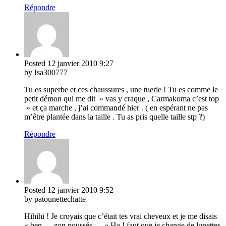
Répondre
Posted
12 janvier 2010
9:27
by Isa300777
Tu es superbe et ces chaussures , une tuerie ! Tu es comme le
petit démon qui me dit » vas y craque , Carmakoma c’est top
» et ça marche , j’ai commandé hier . ( en espérant ne pas
m’être plantée dans la taille . Tu as pris quelle taille stp ?)
Répondre
Posted
12 janvier 2010
9:52
by patounettechatte
Hihihi ! Je croyais que c’était tes vrai cheveux et je me disais
« ben…. zon poussés…. » Ha ! faut que je change de lunettes