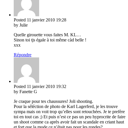
Posted
11 janvier 2010
19:28
by Julie
Quelle girouette vous faites M. KL…
Sinon toi tjs égale à toi même càd belle !
xxx
Répondre
Posted
11 janvier 2010
19:32
by Fanette G
Je craque pour tes chaussures! Joli shooting.
Pour la séléction de photo de Karl Lagerferd, je les trouve
sympa mais on voit trop qu’elles sont retouchées. Je te prefère
toi en tout cas ;) Et puis n’est ce pas un peu hyprocrite de faire
un shoot comme ca après avoir fait un scandale en criant haut
et fort que la mode ce n’était pas pour les rondes?