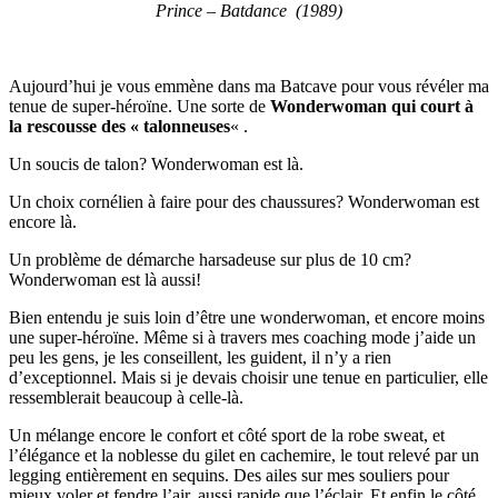
Prince – Batdance (1989)
Aujourd’hui je vous emmène dans ma Batcave pour vous révéler ma
tenue de super-héroïne. Une sorte de
Wonderwoman qui court à
la rescousse des « talonneuses
« .
Un soucis de talon? Wonderwoman est là.
Un choix cornélien à faire pour des chaussures? Wonderwoman est
encore là.
Un problème de démarche harsadeuse sur plus de 10 cm?
Wonderwoman est là aussi!
Bien entendu je suis loin d’être une wonderwoman, et encore moins
une super-héroïne. Même si à travers mes coaching mode j’aide un
peu les gens, je les conseillent, les guident, il n’y a rien
d’exceptionnel. Mais si je devais choisir une tenue en particulier, elle
ressemblerait beaucoup à celle-là.
Un mélange encore le confort et côté sport de la robe sweat, et
l’élégance et la noblesse du gilet en cachemire, le tout relevé par un
legging entièrement en sequins. Des ailes sur mes souliers pour
mieux voler et fendre l’air, aussi rapide que l’éclair. Et enfin le côté