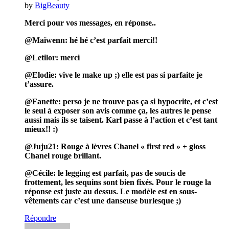
by
BigBeauty
Merci pour vos messages, en réponse..
@Maïwenn: hé hé c’est parfait merci!!
@Letilor: merci
@Elodie: vive le make up ;) elle est pas si parfaite je
t’assure.
@Fanette: perso je ne trouve pas ça si hypocrite, et c’est
le seul à exposer son avis comme ça, les autres le pense
aussi mais ils se taisent. Karl passe à l’action et c’est tant
mieux!! :)
@Juju21: Rouge à lèvres Chanel « first red » + gloss
Chanel rouge brillant.
@Cécile: le legging est parfait, pas de soucis de
frottement, les sequins sont bien fixés. Pour le rouge la
réponse est juste au dessus. Le modèle est en sous-
vêtements car c’est une danseuse burlesque ;)
Répondre