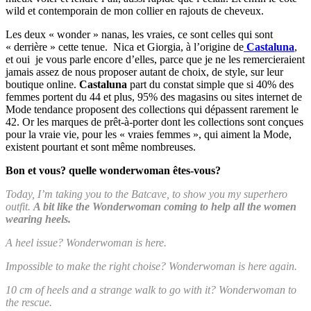
wild et contemporain de mon collier en rajouts de cheveux.
Les deux « wonder » nanas, les vraies, ce sont celles qui sont
« derrière » cette tenue. Nica et Giorgia, à l’origine de
Castaluna
,
et oui je vous parle encore d’elles, parce que je ne les remercieraient
jamais assez de nous proposer autant de choix, de style, sur leur
boutique online.
Castaluna
part du constat simple que si 40% des
femmes portent du 44 et plus, 95% des magasins ou sites internet de
Mode tendance proposent des collections qui dépassent rarement le
42. Or les marques de prêt-à-porter dont les collections sont conçues
pour la vraie vie, pour les « vraies femmes », qui aiment la Mode,
existent pourtant et sont même nombreuses.
Bon et vous? quelle wonderwoman êtes-vous?
Today, I’m taking you to the Batcave, to show you my superhero
outfit.
A bit like the Wonderwoman coming to help all the women
wearing heels.
A heel issue? Wonderwoman is here.
Impossible to make the right choise? Wonderwoman is here again.
10 cm of heels and a strange walk to go with it? Wonderwoman to
the rescue.