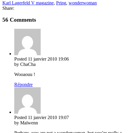
Karl Lagerfeld V magazine
,
Pring
,
wonderwoman
Share:
56 Comments
Posted
11 janvier 2010
19:06
by ChaCha
Wooaouu !
Répondre
Posted
11 janvier 2010
19:07
by Maïwenn
Perhaps, you are not a wonderwoman, but you’re really a