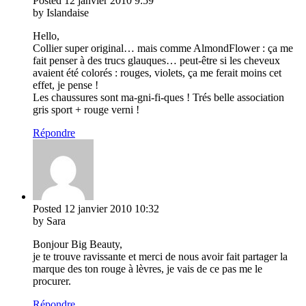
Posted
12 janvier 2010
9:59
by Islandaise
Hello,
Collier super original… mais comme AlmondFlower : ça me
fait penser à des trucs glauques… peut-être si les cheveux
avaient été colorés : rouges, violets, ça me ferait moins cet
effet, je pense !
Les chaussures sont ma-gni-fi-ques ! Trés belle association
gris sport + rouge verni !
Répondre
Posted
12 janvier 2010
10:32
by Sara
Bonjour Big Beauty,
je te trouve ravissante et merci de nous avoir fait partager la
marque des ton rouge à lèvres, je vais de ce pas me le
procurer.
Répondre