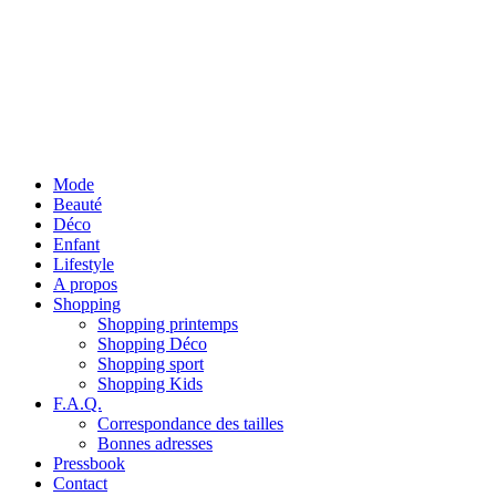
Mode
Beauté
Déco
Enfant
Lifestyle
A propos
Shopping
Shopping printemps
Shopping Déco
Shopping sport
Shopping Kids
F.A.Q.
Correspondance des tailles
Bonnes adresses
Pressbook
Contact