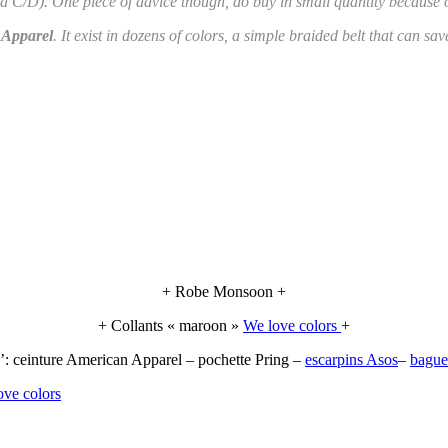
ke a C/D). One piece of advice though, do buy in small quantity because 
 Apparel
. It exist in dozens of colors, a simple braided belt that can s
+ Robe Monsoon +
+ Collants « maroon »
We love colors
+
’: ceinture American Apparel – pochette Pring –
escarpins Asos
–
bagu
ove colors