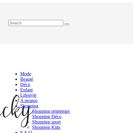
Mode
Beauté
Déco
Enfant
Lifestyle
A propos
Shopping
Shopping printemps
Shopping Déco
Shopping sport
Shopping Kids
F.A.Q.