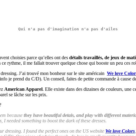
Qui n'a pas d'
imagination
 n'a pas d'
ailes
ent choisies parce qu’elles ont des
détails travaillés, de jeux de mat
 ce rythme, il me fallait trouver quelque chose qui booste un peu ces r
 dressing. J’ai trouvé mon bonheur sur le site américain
We love Color
ur info je prend du C/D). Un conseil, faites de petite commande à cause de
hez
American Apparel
. Elle existe dans des dizaines de couleurs, une c
l se lâche sur les prix.
?
them because
they have beautiful detais, and play with different materi
, I needed something to boost the dark of these dresses.
our dressing. I found the perfect ones on the US website
We love Colors