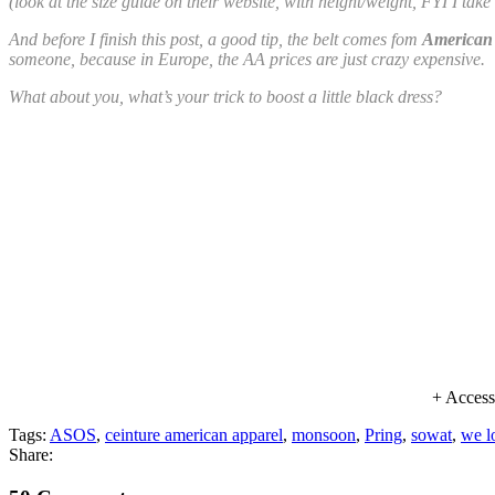
(look at the size guide on their website, with height/weight, FYI I ta
And before I finish this post, a good tip, the belt comes fom
American
someone, because in Europe, the AA prices are just crazy expensive.
What about you, what’s your trick to boost a little black dress?
+ Access
Tags:
ASOS
,
ceinture american apparel
,
monsoon
,
Pring
,
sowat
,
we l
Share: