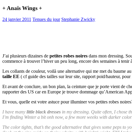
+ Anaïs Wings +
24 janvier 2011
Tenues du jour
Stephanie Zwicky
J’ai plusieurs dizaines de
petites robes noires
dans mon dressing. Souv
commence à trouver l’hiver un peu long, encore des semaines à tenir à
Les collants de couleur, voilà une alternative qui me met du baume au
taille EE
( cf guide des tailles sur leur site, rapport poid/hauteur, po
Et avant de conclure, un bon plan, la ceinture que je porte vient de c
rapporter des US car en Europe je trouve dommage qu’American Appare
Et vous, quelle est votre astuce pour illuminer vos petites robes noires
I have many
little black dresses
in my dressing. Quite often, I chose 
I’m finding Winter a bit onh now, a few more weeks with darker colors
The color tights, that’s the good alternative that gives some peps to y