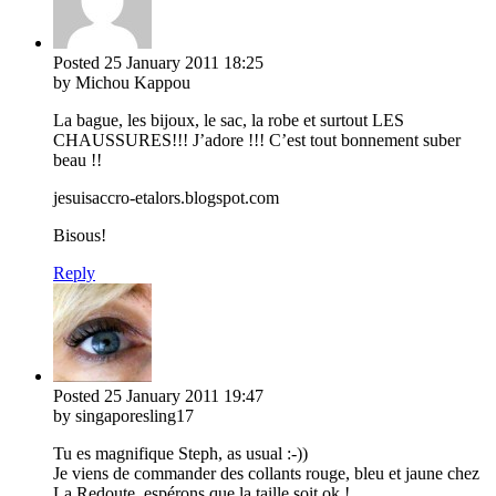
Posted
25 January 2011
18:25
by Michou Kappou
La bague, les bijoux, le sac, la robe et surtout LES
CHAUSSURES!!! J’adore !!! C’est tout bonnement suber
beau !!
jesuisaccro-etalors.blogspot.com
Bisous!
Reply
Posted
25 January 2011
19:47
by singaporesling17
Tu es magnifique Steph, as usual :-))
Je viens de commander des collants rouge, bleu et jaune chez
La Redoute, espérons que la taille soit ok !