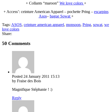
+ Collants “maroon”
We love colors
+
+ Access’: ceinture American Apparel – pochette Pring –
escarpins
Asos
–
bague Sowat
+
Tags:
ASOS
,
ceinture american apparel
,
monsoon
,
Pring
,
sowat
,
we
love colors
Share:
50 Comments
Posted
24 January 2011
15:13
by Fraise des Bois
Magnifique Stéphanie ! :)
Reply