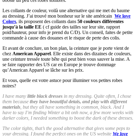
booste un peu ces robes sombres.
Les collants de couleur, voilà une alternative qui me met du baume
au dressing. J’ai trouvé mon bonheur sur le site américain
We love
Colors
, ils proposent des collants dans
50 couleurs différentes
jusqu’à la taille EE
( cf guide des tailles sur leur site, rapport
poid/hauteur, pour info je prend du C/D). Un conseil, faites de petite
commande à cause des douanes et le risque de perte des colis.
Et avant de conclure, un bon plan, la ceinture que je porte vient de
chez
American Apparel
. Elle existe dans des dizaines de couleurs,
une ceinture tressée toute bête qui peut bien vous sauver la mise. A
se faire rapporter des US car en Europe je trouve dommage
qu’American Apparel se lâche sur les prix.
Et vous, quelle est votre astuce pour illuminer vos petites robes
noires?
I have many
little black dresses
in my dressing. Quite often, I chose
them because
they have beautiful detais, and play with different
materials
, but they all have something in common, black. And I
have to say I’m finding Winter a bit onh now, a few more weeks with
darker colors, I needed something to boost the dark of these dresses.
The color tights, that’s the good alternative that gives some peps to
your dressing. I found the perfect ones on the US website
We love