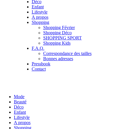
Déco
Enfant
Lifestyle
A propos
Shopping
Shopping Février
Shopping Déco
SHOPPING SPORT
Shopping Kids
F.A.Q.
Correspondance des tailles
Bonnes adresses
Pressbook
Contact
Mode
Beauté
Déco
Enfant
Lifestyle
A propos
Shopping