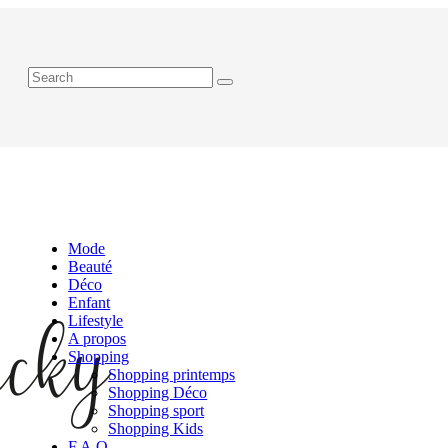
Mode
Beauté
Déco
Enfant
Lifestyle
A propos
Shopping
Shopping printemps
Shopping Déco
Shopping sport
Shopping Kids
F.A.Q.