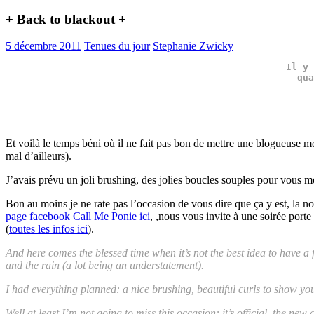
+ Back to blackout +
5 décembre 2011
Tenues du jour
Stephanie Zwicky
Il y 
qua
Et voilà le temps béni où il ne fait pas bon de mettre une blogueuse mo
mal d’ailleurs).
J’avais prévu un joli brushing, des jolies boucles souples pour vous 
Bon au moins je ne rate pas l’occasion de vous dire que ça y est, la no
page facebook Call Me Ponie ici
, ,nous vous invite à une soirée port
(
toutes les infos ici
).
And here comes the blessed time when it’s not the best idea to have a
and the rain (a lot being an understatement).
I had everything planned: a nice brushing, beautiful curls to show you
Well at least I’m not going to miss this occasion: it’s official, the n