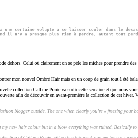
a une certaine volupté à se laisser couler dans le désas
nd il n'y a presque plus rien à perdre, autant tout perd
de dehors. Celui où clairement on se pèle les miches pour prendre des ph
montrer mon nouvel Ombré Hair mais en un coup de grain tout à été balayé
uvelle collection Call me Ponie va sortir cette semaine et que nous vous
e ouverte afin de découvrir en avant-première la collection de cet hiver.
 fashion blogger outside. The one when clearly you’re « freezing your b
 my new hair colour but in a blow everything was ruined. Basically to s
ew collection of Call me Ponie will go live this week and we have a surp