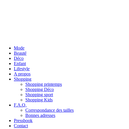
Mode
Beauté
Déco
Enfant
Lifestyle
A propos
Shopping
Shopping printemps
Shopping Déco
Shopping sport
Shopping Kids
F.A.Q.
Correspondance des tailles
Bonnes adresses
Pressbook
Contact