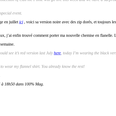
special event.
e en juillet
ici
, voici sa version noire avec des zip dorés, et toujours l
x, j’ai enfin trouvé comment porter ma nouvelle chemise en flanelle. L
 semaine.
ould see it’s red version last July
here
, today I’m wearing the black ver
ow to wear my flannel shirt. You already know the rest!
.
M6 à 18h50 dans 100% Mag.