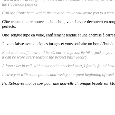
the Facebook page of
Call Me Ponie here, within the next hours we will invite you to a very 
Côté tenue et notre nouveau chouchou, vous l’aviez découvert en roug
perfecto.
Une longue jupe en voile, entièrement fendue et une chemise à carreau
Je vous laisse avec quelques images et vous souhaite un bon début de
Back to the outfit now and here’s our new favourite biker jacket, you c
it can be wore every season: the perfect biker jacket.
A long skirt in veil, with a slit and a checked shirt, I finally found h
I leave you with some photos and wish you a great beginning of week
Ps: Retrouvez moi ce soir pour une nouvelle chronique beauté sur 