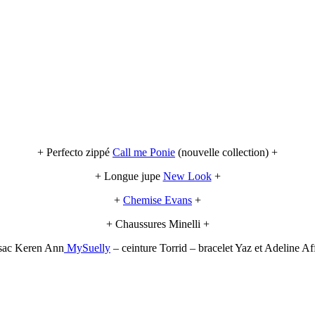
+ Perfecto zippé
Call me Ponie
(nouvelle collection) +
+ Longue jupe
New Look
+
+
Chemise Evans
+
+ Chaussures Minelli +
 sac Keren Ann
MySuelly
– ceinture Torrid – bracelet Yaz et Adeline Aff