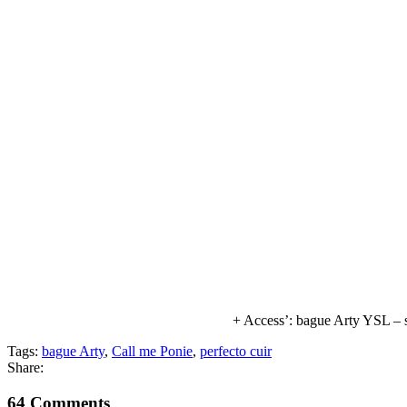
+ Access’: bague Arty YSL –
Tags:
bague Arty
,
Call me Ponie
,
perfecto cuir
Share:
64 Comments