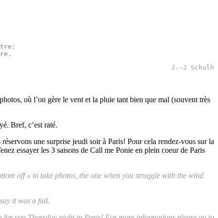
tre: 

re.
J.-J Schulh
otos, où l’on gère le vent et la pluie tant bien que mal (souvent très
. Bref, c’est raté.
 réservons une surprise jeudi soir à Paris! Pour cela rendez-vous sur la
 Venez essayer les 3 saisons de Call me Ponie en plein coeur de Paris
ottom off » to take photos, the one when you struggle with the wind
ay it was a fail.
rise for you Thursday night in Paris! For more informations please go to