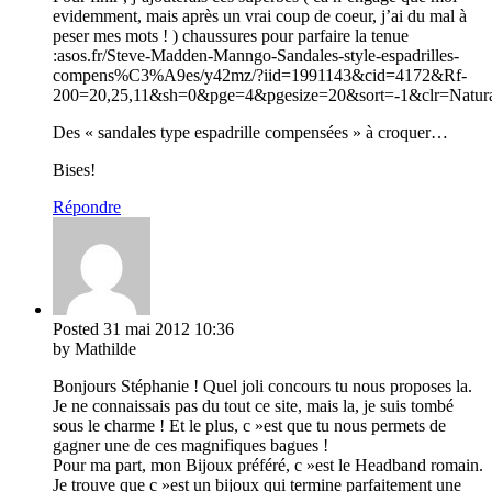
evidemment, mais après un vrai coup de coeur, j’ai du mal à
peser mes mots ! ) chaussures pour parfaire la tenue
:asos.fr/Steve-Madden-Manngo-Sandales-style-espadrilles-
compens%C3%A9es/y42mz/?iid=1991143&cid=4172&Rf-
200=20,25,11&sh=0&pge=4&pgesize=20&sort=-1&clr
Des « sandales type espadrille compensées » à croquer…
Bises!
Répondre
Posted
31 mai 2012
10:36
by Mathilde
Bonjours Stéphanie ! Quel joli concours tu nous proposes la.
Je ne connaissais pas du tout ce site, mais la, je suis tombé
sous le charme ! Et le plus, c »est que tu nous permets de
gagner une de ces magnifiques bagues !
Pour ma part, mon Bijoux préféré, c »est le Headband romain.
Je trouve que c »est un bijoux qui termine parfaitement une