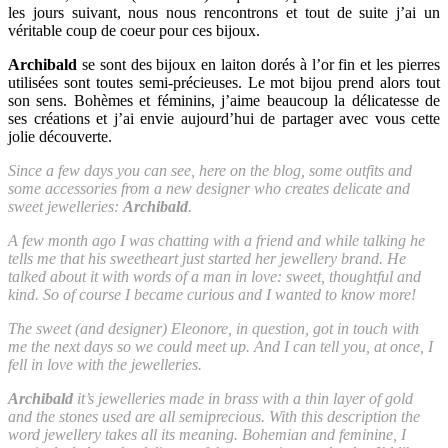
les jours suivant, nous nous rencontrons et tout de suite j’ai un
véritable coup de coeur pour ces bijoux.
Archibald
se sont des bijoux en laiton dorés à l’or fin et les pierres
utilisées sont toutes semi-précieuses. Le mot bijou prend alors tout
son sens. Bohèmes et féminins, j’aime beaucoup la délicatesse de
ses créations et j’ai envie aujourd’hui de partager avec vous cette
jolie découverte.
Since a few days you can see, here on the blog, some outfits and
some accessories from a new designer who creates delicate and
sweet jewelleries:
Archibald
.
A few month ago I was chatting with a friend and while talking he
tells me that his sweetheart just started her jewellery brand. He
talked about it with words of a man in love: sweet, thoughtful and
kind. So of course I became curious and I wanted to know more!
The sweet (and designer) Eleonore, in question, got in touch with
me the next days so we could meet up. And I can tell you, at once, I
fell in love with the jewelleries.
Archibald
it’s jewelleries made in brass with a thin layer of gold
and the stones used are all semiprecious. With this description the
word jewellery takes all its meaning. Bohemian and feminine, I