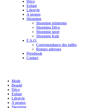
Déco
Enfant
Lifestyle
A propos
Shopping
Shopping printemps
Shopping Déco
Shopping sport
Shopping Kids
F.A.Q.
Correspondance des tailles
Bonnes adresses
Pressbook
Contact
Mode
Beauté
Déco
Enfant
Lifestyle
A propos
Shopping