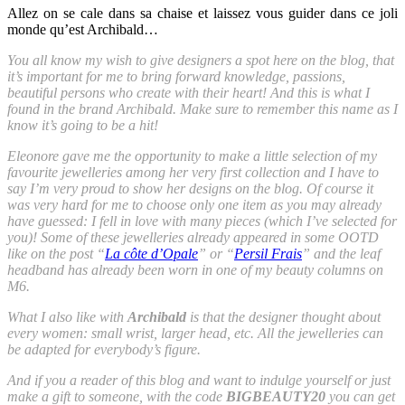
Allez on se cale dans sa chaise et laissez vous guider dans ce joli
monde qu’est Archibald…
You all know my wish to give designers a spot here on the blog, that
it’s important for me to bring forward knowledge, passions,
beautiful persons who create with their heart! And this is what I
found in the brand Archibald. Make sure to remember this name as I
know it’s going to be a hit!
Eleonore gave me the opportunity to make a little selection of my
favourite jewelleries among her very first collection and I have to
say I’m very proud to show her designs on the blog. Of course it
was very hard for me to choose only one item as you may already
have guessed: I fell in love with many pieces (which I’ve selected for
you)! Some of these jewelleries already appeared in some OOTD
like on the post “
La côte d’Opale
” or “
Persil Frais
” and the leaf
headband has already been worn in one of my beauty columns on
M6.
What I also like with
Archibald
is that the designer thought about
every women: small wrist, larger head, etc. All the jewelleries can
be adapted for everybody’s figure.
And if you a reader of this blog and want to indulge yourself or just
make a gift to someone, with the code
BIGBEAUTY20
you can get