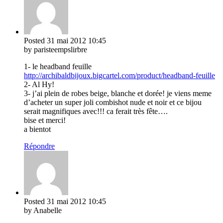
Posted
31 mai 2012
10:45
by paristeempslirbre
1- le headband feuille
http://archibaldbijoux.bigcartel.com/product/headband-feuille
2- Al Hy!
3- j’ai plein de robes beige, blanche et dorée! je viens meme
d’acheter un super joli combishot nude et noir et ce bijou
serait magnifiques avec!!! ca ferait très fête….
bise et merci!
a bientot
Répondre
Posted
31 mai 2012
10:45
by Anabelle