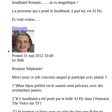
headband Romain…….tu es magnifique !
La personne qui a porté le headband, à part toi, est Al Hy.
Et voili voilou….
Répondre
Posted
31 mai 2012
10:49
by lilith
Bonjour Stéphanie!
Merci pour ce joli concours auquel je participe avec plaisir !!
1°)Mon bijou préféré est le sautoir semi précieux avec des
aventurines jaunes.
2°)Ce headband a été porté par le belle Al Hy dans l’émission
The Voice sur TF1
3°) Je porterai ce bijou avec un robe de chez une Robe mi