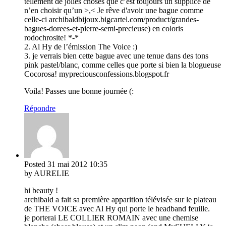
tellement de jolies choses que c’est toujours un supplice de
n’en choisir qu’un >,< Je rêve d'avoir une bague comme
celle-ci archibaldbijoux.bigcartel.com/product/grandes-
bagues-dorees-et-pierre-semi-precieuse) en coloris
rodochrosite! *-*
2. Al Hy de l’émission The Voice :)
3. je verrais bien cette bague avec une tenue dans des tons
pink pastel/blanc, comme celles que porte si bien la blogueuse
Cocorosa! mypreciousconfessions.blogspot.fr
Voila! Passes une bonne journée (:
Répondre
Posted
31 mai 2012
10:35
by AURELIE
hi beauty !
archibald a fait sa première apparition télévisée sur le plateau
de THE VOICE avec Al Hy qui porte le headband feuille.
je porterai LE COLLIER ROMAIN avec une chemise