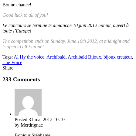
Bonne chance!
Good luck to all of you!
Le concours se termine le dimanche 10 juin 2012 minuit, ouvert à
toute l’Europe!
The competition ends on Sunday, June 10th 2012, at midnight and
is open to all Europe!
Tags:
Al Hy the voice
,
Archibald
,
Archibald Bijoux
,
bijoux createur
,
The Voice
Share:
233 Comments
Posted
31 mai 2012
10:10
by Merdrignac
Bonjour Stéphanie,