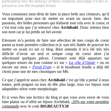
particularly love the delicacy of these creations and today I’d like to
present to you this beautiful brand.
Vous connaissez mon désir de faire la place belle aux créateurs, qu’il
est important pour moi de mettre en avant un savoir faire, des
passions, des belles personnes qui réalisent tout cela avec le coeur, et
c’est tout cela que j’ai retrouvé chez
Archibald
. Donc retenez bien
son nom car je lui prédis un bel avenir.
Eleonore m’a permis de faire une sélection de mes coups de coeur
parmi sa toute première collection et je suis très flattée de pouvoir les
mettre en avant ici sur ce blog. Bien entendu il m’a été très très
difficile d’avoir un seul et unique coup de coeur alors j’ai
sélectionné quelques pièces. Certaines sont déjà apparues sur
quelques tenues du jour comme ici sur «
La côte d’Opale
» ou en
encore sur mon «
Persil Frai
s » et le headband feuille a déjà été
choisi pour une de mes chroniques sur M6.
Ce que j’apprécie aussi chez
Archibald
c’est qu’elle a pensé à nous
toutes, petit poignet ou tour de tête plus large, tous ces bijoux sont
adaptables selon votre morphologie.
Et si vous êtes une lectrice du blog et que vous avez envie de vous
faire plaisir ou d’offrir un bijoux Archibald,
-20% sur votre première
commande
avec le code
BIGBEAUTY20