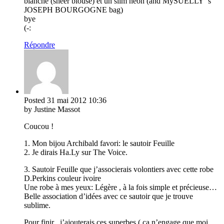
blanche (sheer blouse) et un slim neon (and MySUELLY ‘s
JOSEPH BOURGOGNE bag)
bye
(-:
Répondre
Posted
31 mai 2012
10:36
by Justine Massot
Coucou !
1. Mon bijou Archibald favori: le sautoir Feuille
2. Je dirais Ha.Ly sur The Voice.
3. Sautoir Feuille que j’associerais volontiers avec cette robe
D.Perkins couleur ivoire
Une robe à mes yeux: Légère , à la fois simple et précieuse…
Belle association d’idées avec ce sautoir que je trouve
sublime.
Pour finir , j’ajouterais ces superbes ( ca n’engage que moi